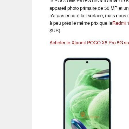
le POCO M6 Pro 5G devrait arriver le 5
appareil photo primaire de 50 MP et un 
n'a pas encore fait surface, mais nou
à peu près le même prix que le
Redmi 
$US).
Acheter le Xiaomi POCO X5 Pro 5G s