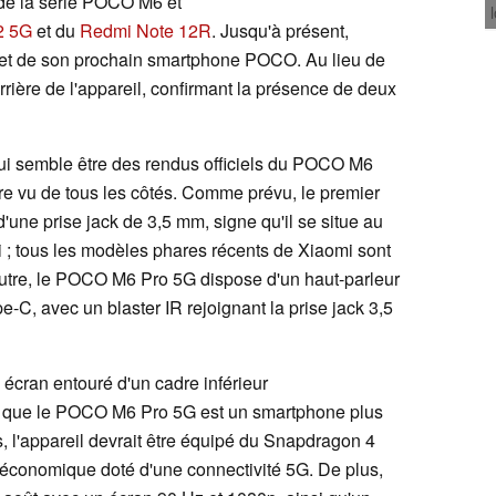
e la série POCO M6 et
2 5G
et du
Redmi Note 12R
. Jusqu'à présent,
let de son prochain smartphone POCO. Au lieu de
arrière de l'appareil, confirmant la présence de deux
ui semble être des rendus officiels du POCO M6
tre vu de tous les côtés. Comme prévu, le premier
ne prise jack de 3,5 mm, signe qu'il se situe au
i ; tous les modèles phares récents de Xiaomi sont
utre, le POCO M6 Pro 5G dispose d'un haut-parleur
e-C, avec un blaster IR rejoignant la prise jack 3,5
 écran entouré d'un cadre inférieur
e que le POCO M6 Pro 5G est un smartphone plus
 l'appareil devrait être équipé du Snapdragon 4
conomique doté d'une connectivité 5G. De plus,