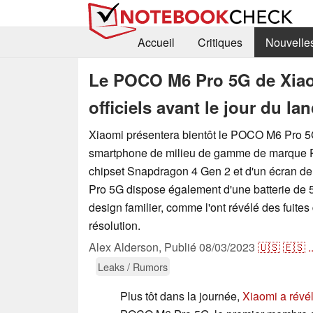
Accueil
Critiques
Nouvelle
Le POCO M6 Pro 5G de Xiao
officiels avant le jour du l
Xiaomi présentera bientôt le POCO M6 Pro 5
smartphone de milieu de gamme de marque 
chipset Snapdragon 4 Gen 2 et d'un écran d
Pro 5G dispose également d'une batterie de 
design familier, comme l'ont révélé des fuite
résolution.
Alex Alderson,
Publié
08/03/2023
🇺🇸
🇪🇸
.
Leaks / Rumors
Plus tôt dans la journée,
Xiaomi a révé