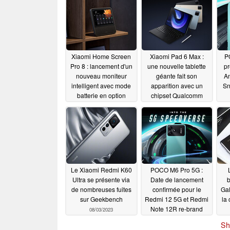
Xiaomi Home Screen
Xiaomi Pad 6 Max :
P
Pro 8 : lancement d'un
une nouvelle tablette
p
nouveau moniteur
géante fait son
An
intelligent avec mode
apparition avec un
Sn
batterie en option
chipset Qualcomm
Snapdragon et 12 Go
08/09/2023
de RAM
08/09/2023
Le Xiaomi Redmi K60
POCO M6 Pro 5G :
Ultra se présente via
Date de lancement
b
de nombreuses fuites
confirmée pour le
Gal
sur Geekbench
Redmi 12 5G et Redmi
la
Note 12R re-brand
08/03/2023
08/03/2023
Sh