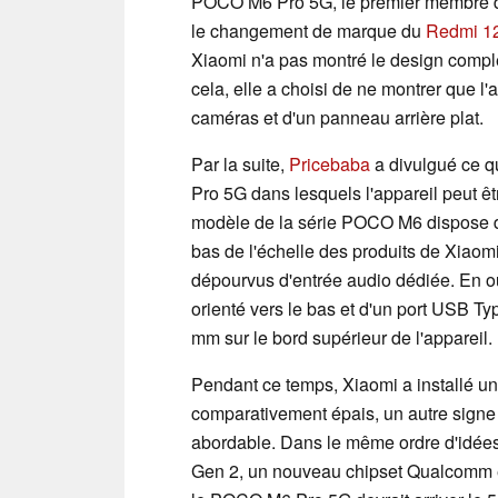
POCO M6 Pro 5G, le premier membre d
le changement de marque du
Redmi 1
Xiaomi n'a pas montré le design comp
cela, elle a choisi de ne montrer que l'
caméras et d'un panneau arrière plat.
Par la suite,
Pricebaba
a divulgué ce q
Pro 5G dans lesquels l'appareil peut ê
modèle de la série POCO M6 dispose d'u
bas de l'échelle des produits de Xiaom
dépourvus d'entrée audio dédiée. En o
orienté vers le bas et d'un port USB Typ
mm sur le bord supérieur de l'appareil.
Pendant ce temps, Xiaomi a installé un
comparativement épais, un autre sign
abordable. Dans le même ordre d'idées,
Gen 2, un nouveau chipset Qualcomm é