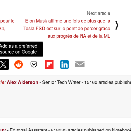
07/28/2023
Next article
pour le
Elon Musk affirme une fois de plus que la
⟩
24,
Tesla FSD est sur le point de percer grâce
aux progrès de l'IA et de la ML
Add as a preferred
source on Google
cle
:
Alex Alderson
- Senior Tech Writer
- 15160 articles publi
Duy
- Editorial Assistant
- 818035 articles published on Notebo