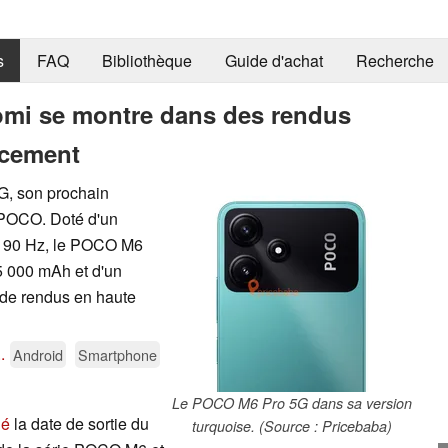
s
FAQ
Bibliothèque
Guide d'achat
Recherche
mi se montre dans des rendus
ancement
G, son prochain
POCO. Doté d'un
e 90 Hz, le POCO M6
5 000 mAh et d'un
s de rendus en haute
..
Android
Smartphone
Le POCO M6 Pro 5G dans sa version
lé
la date de sortie du
turquoise. (Source : Pricebaba)