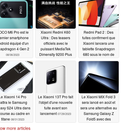
OCO M6 Pro est le
Xiaomi Redmi K60
Redmi Pad 2 : Des
remier smartphone
Ultra : Des teasers
fuites confirment que
droid équipé d'un
officiels avec le
Xiaomi lancera une
apdragon 4 Gen 2
puissant MediaTek
tablette Snapdragon
Dimensity 9200 Plus
680 sous le nom de
08/06/2023
AnTuTu sont révélés
Redmi Pad SE
08/03/2023
08/03/2023
Le Xiaomi 14 Pro
Le Xiaomi 13T Pro fait
Le Xiaomi MIX Fold 3
attra le Samsung
l'objet d'une nouvelle
sera lancé en août et
axy S24 Ultra dans
fuite avant son
sera une alternative au
 course au cadre en
lancement
Samsung Galaxy Z
07/29/2023
titane
Fold5 avec des
08/01/2023
appareils photo Leica
ow more articles
à quatre capteurs