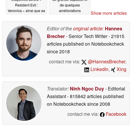
Resident Evil :
de quelques
Veronica » ainsi que sa
améliorations
Show more articles
sortie prévue en 2027
mineures : l'Honor
Magic V6
07/05/2026
07/02/2026
Editor of the
original article
:
Hannes
Brecher
- Senior Tech Writer
- 21915
articles published on Notebookcheck
since 2018
contact me via:
@HannesBrecher
,
LinkedIn
,
Xing
Translator:
Ninh Ngoc Duy
- Editorial
Assistant
- 815842 articles published
on Notebookcheck
since 2008
contact me via:
Facebook