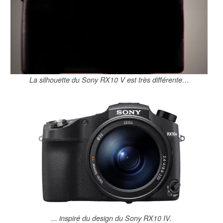
La silhouette du Sony RX10 V est très différente…
... inspiré du design du Sony RX10 IV.