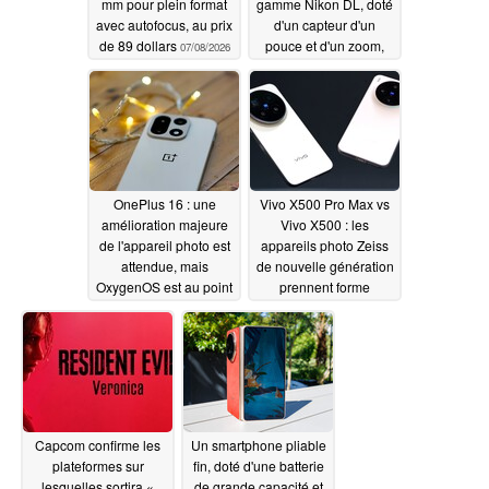
mm pour plein format
gamme Nikon DL, doté
avec autofocus, au prix
d'un capteur d'un
de 89 dollars
pouce et d'un zoom,
07/08/2026
ferait son grand retour
07/07/2026
OnePlus 16 : une
Vivo X500 Pro Max vs
amélioration majeure
Vivo X500 : les
de l'appareil photo est
appareils photo Zeiss
attendue, mais
de nouvelle génération
OxygenOS est au point
prennent forme
mort
07/05/2026
07/05/2026
Capcom confirme les
Un smartphone pliable
plateformes sur
fin, doté d'une batterie
lesquelles sortira «
de grande capacité et