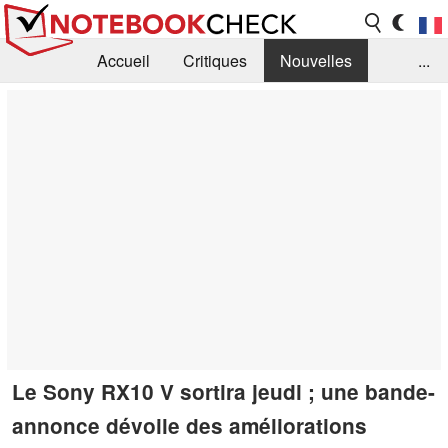
Accueil
Critiques
Nouvelles
...
FAQ
Bibliothèque
Guide d'achat
Recherche
Contact
Le Sony RX10 V sortira jeudi ; une bande-
annonce dévoile des améliorations