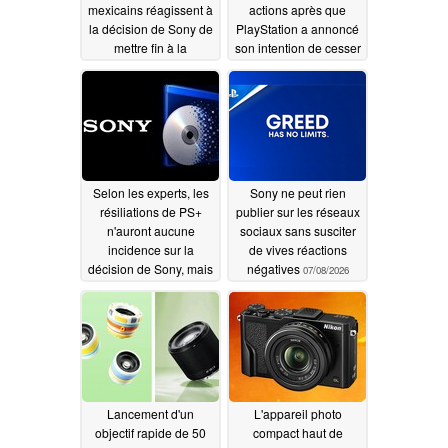
mexicains réagissent à
actions après que
la décision de Sony de
PlayStation a annoncé
mettre fin à la
son intention de cesser
commercialisation des
de commercialiser de
jeux sur support
nouveaux jeux sur
physique
supports physiques
07/14/2026
07/11/2026
Selon les experts, les
Sony ne peut rien
résiliations de PS+
publier sur les réseaux
n'auront aucune
sociaux sans susciter
incidence sur la
de vives réactions
décision de Sony, mais
négatives
07/08/2026
les joueurs ne sont pas
de cet avis
07/10/2026
Lancement d'un
L'appareil photo
objectif rapide de 50
compact haut de