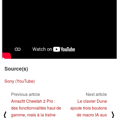
Source(s)
Sony (YouTube)
Previous article
Next article
Amazfit Cheetah 2 Pro :
Le clavier Dune
des fonctionnalités haut de
ajoute trois boutons
⟨
⟩
gamme, mais à la traîne
de macro IA aux