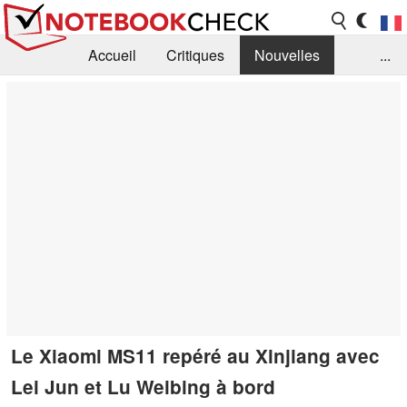
Accueil
Critiques
Nouvelles
...
FAQ
Bibliothèque
Guide d'achat
Recherche
Contact
Le Xiaomi MS11 repéré au Xinjiang avec
Lei Jun et Lu Weibing à bord