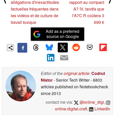
allégations d'inexactitudes
rapport au compact
factuelles fréquentes dans
A7 IV, tandis que
les vidéos et de culture de
l'A7C R coûtera 3
travail toxique
699 €
Add as a preferred
source on Google
Editor of the
original article
:
Codrut
Nistor
- Senior Tech Writer
- 6803
articles published on Notebookcheck
since 2013
contact me via:
@online_digi
,
online.digital.craft
,
LinkedIn