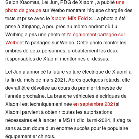
Selon Xiaomiui, Lei Jun, PDG de Xiaomi, a publié
une
photo de groupe
sur Weibo montrant l'équipe chargée des
tests et prise avec le
Xiaomi MIX Fold 3
. La photo a été
prise à Xinjiang, à peu près au même endroit où Lu
Weibing a pris une photo et
l'a également partagée sur
Weibo
et l'a partagée sur Weibo. Cette photo montre les
ombres de deux personnes, probablement les deux
responsables de Xiaomi mentionnés ci-dessus.
Lei Jun a annoncé la future voiture électrique de Xiaomi à
la fin du mois de mars 2021. Après quelques retards, elle
devrait être dévoilée au cours du premier trimestre de
l'année prochaine. La branche véhicules électriques de
Xiaomi est techniquement née
en septembre 2021
si
Xiaomi parvient à obtenir toutes les autorisations
nécessaires et à lancer le MS11 d'ici la mi-2024, il s'agira
sans aucun doute d'un énorme succès pour le populaire
équipementier chinois.