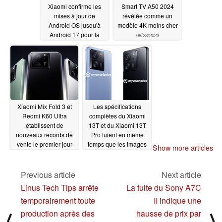
Xiaomi confirme les
Smart TV A50 2024
mises à jour de
révélée comme un
Android OS jusqu'à
modèle 4K moins cher
Android 17 pour la
08/23/2023
version chinoise du
Xiaomi 13T Pro
08/23/2023
Xiaomi Mix Fold 3 et
Les spécifications
Redmi K60 Ultra
complètes du Xiaomi
établissent de
13T et du Xiaomi 13T
nouveaux records de
Pro fuient en même
vente le premier jour
temps que les images
Show more articles
officielles
08/19/2023
08/19/2023
Previous article
Next article
Linus Tech Tips arrête
La fuite du Sony A7C
temporairement toute
II indique une
production après des
hausse de prix par
⟨
⟩