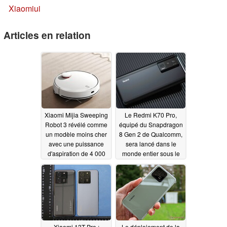
Xiaomiui
Articles en relation
Xiaomi Mijia Sweeping
Le Redmi K70 Pro,
Robot 3 révélé comme
équipé du Snapdragon
un modèle moins cher
8 Gen 2 de Qualcomm,
avec une puissance
sera lancé dans le
d'aspiration de 4 000
monde entier sous le
Pa
nom de POCO F6 Pro
08/29/2023
08/28/2023
Xiaomi 13T Pro :
Le déploiement de la