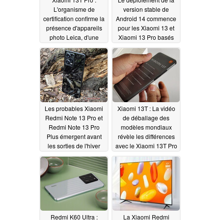
L'organisme de
version stable de
certification confirme la
Android 14 commence
présence d'appareils
pour les Xiaomi 13 et
photo Leica, d'une
Xiaomi 13 Pro basés
batterie de 5 000 mAh
sur MIUI 14
08/26/2023
et d'une charge de 120
W avant la sortie
officielle
08/26/2023
Les probables Xiaomi
Xiaomi 13T : La vidéo
Redmi Note 13 Pro et
de déballage des
Redmi Note 13 Pro
modèles mondiaux
Plus émergent avant
révèle les différences
les sorties de l'hiver
avec le Xiaomi 13T Pro
2023
08/26/2023
08/24/2023
Redmi K60 Ultra :
La Xiaomi Redmi