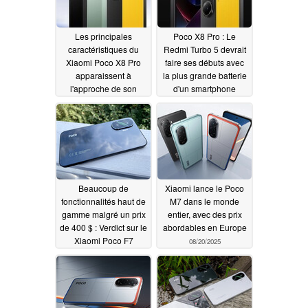
Les principales
Poco X8 Pro : Le
caractéristiques du
Redmi Turbo 5 devrait
Xiaomi Poco X8 Pro
faire ses débuts avec
apparaissent à
la plus grande batterie
l'approche de son
d'un smartphone
lancement
Xiaomi à ce jour
12/12/2025
12/05/2025
Beaucoup de
Xiaomi lance le Poco
fonctionnalités haut de
M7 dans le monde
gamme malgré un prix
entier, avec des prix
de 400 $ : Verdict sur le
abordables en Europe
Xiaomi Poco F7
08/20/2025
08/22/2025