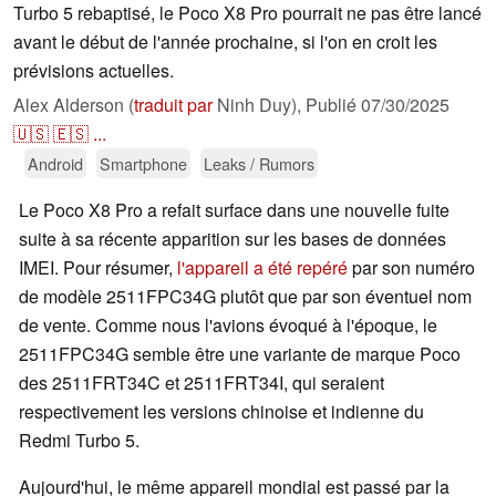
Turbo 5 rebaptisé, le Poco X8 Pro pourrait ne pas être lancé
avant le début de l'année prochaine, si l'on en croit les
prévisions actuelles.
Alex Alderson (
traduit par
Ninh Duy),
Publié
07/30/2025
🇺🇸
🇪🇸
...
Android
Smartphone
Leaks / Rumors
Le Poco X8 Pro a refait surface dans une nouvelle fuite
suite à sa récente apparition sur les bases de données
IMEI. Pour résumer,
l'appareil a été repéré
par son numéro
de modèle 2511FPC34G plutôt que par son éventuel nom
de vente. Comme nous l'avions évoqué à l'époque, le
2511FPC34G semble être une variante de marque Poco
des 2511FRT34C et 2511FRT34I, qui seraient
respectivement les versions chinoise et indienne du
Redmi Turbo 5.
Aujourd'hui, le même appareil mondial est passé par la