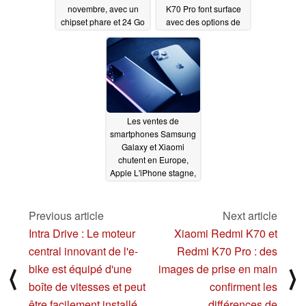
novembre, avec un
K70 Pro font surface
chipset phare et 24 Go
avec des options de
de RAM
couleur inédites
11/27/2023
11/27/2023
Les ventes de
smartphones Samsung
Galaxy et Xiaomi
chutent en Europe,
Apple L'iPhone stagne,
Honor progresse
11/26/2023
Previous article
Next article
Intra Drive : Le moteur
Xiaomi Redmi K70 et
central innovant de l'e-
Redmi K70 Pro : des
bike est équipé d'une
images de prise en main
⟨
⟩
boîte de vitesses et peut
confirment les
être facilement installé
différences de