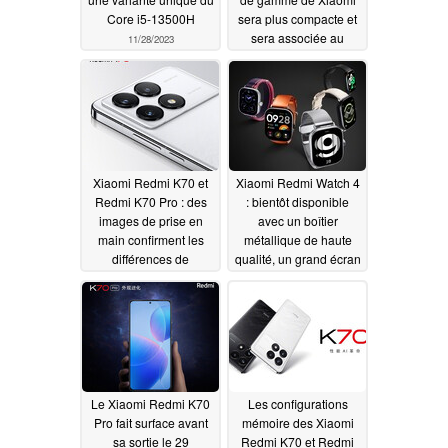
Core i5-13500H
sera plus compacte et
sera associée au
11/28/2023
Xiaomi 14 Ultra, selon
une fuite
11/28/2023
Xiaomi Redmi K70 et
Xiaomi Redmi Watch 4
Redmi K70 Pro : des
: bientôt disponible
images de prise en
avec un boîtier
main confirment les
métallique de haute
différences de
qualité, un grand écran
spécifications avant le
AMOLED et des
lancement
options de
11/28/2023
personnalisation
11/27/2023
Le Xiaomi Redmi K70
Les configurations
Pro fait surface avant
mémoire des Xiaomi
sa sortie le 29
Redmi K70 et Redmi