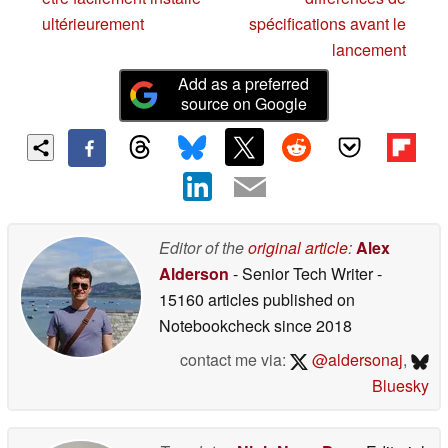
ultérieurement
spécifications avant le
lancement
Add as a preferred
source on Google
Editor of the
original article
:
Alex
Alderson
- Senior Tech Writer
-
15160 articles published on
Notebookcheck
since 2018
contact me via:
@aldersonaj
,
Bluesky