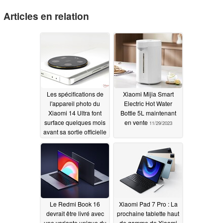
Articles en relation
Les spécifications de
Xiaomi Mijia Smart
l'appareil photo du
Electric Hot Water
Xiaomi 14 Ultra font
Bottle 5L maintenant
surface quelques mois
en vente
11/29/2023
avant sa sortie officielle
11/30/2023
Le Redmi Book 16
Xiaomi Pad 7 Pro : La
devrait être livré avec
prochaine tablette haut
une variante unique du
de gamme de Xiaomi