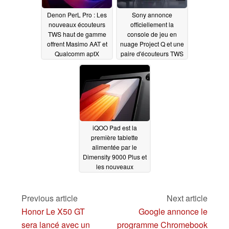
Denon PerL Pro : Les
Sony annonce
nouveaux écouteurs
officiellement la
TWS haut de gamme
console de jeu en
offrent Masimo AAT et
nuage Project Q et une
Qualcomm aptX
paire d'écouteurs TWS
Lossless avec des
de marque PlayStation
haut-parleurs
05/25/2023
dynamiques de 10 mm
06/21/2023
iQOO Pad est la
première tablette
alimentée par le
Dimensity 9000 Plus et
les nouveaux
écouteurs TWS Air Pro
05/24/2023
Previous article
Next article
Honor Le X50 GT
Google annonce le
sera lancé avec un
programme Chromebook