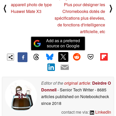
appareil photo de type
Plus pour désigner les
⟨
⟩
Huawei Mate X3
Chromebooks dotés de
spécifications plus élevées,
de fonctions d'intelligence
artificielle, etc
Add as a preferred
source on Google
Editor of the
original article
:
Deirdre O
Donnell
- Senior Tech Writer
- 8685
articles published on Notebookcheck
since 2018
contact me via:
LinkedIn