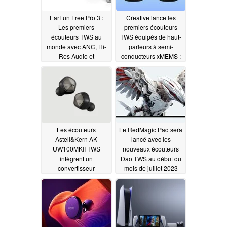
EarFun Free Pro 3 :
Creative lance les
Les premiers
premiers écouteurs
écouteurs TWS au
TWS équipés de haut-
monde avec ANC, Hi-
parleurs à semi-
Res Audio et
conducteurs xMEMS :
Snapdragon Sound
Série Aurvana Ace
12/05/2023
11/13/2023
Les écouteurs
Le RedMagic Pad sera
Astell&Kern AK
lancé avec les
UW100MKII TWS
nouveaux écouteurs
intègrent un
Dao TWS au début du
convertisseur
mois de juillet 2023
numérique-analogique
06/30/2023
32 bits et des haut-
parleurs à armature
équilibrée
08/14/2023