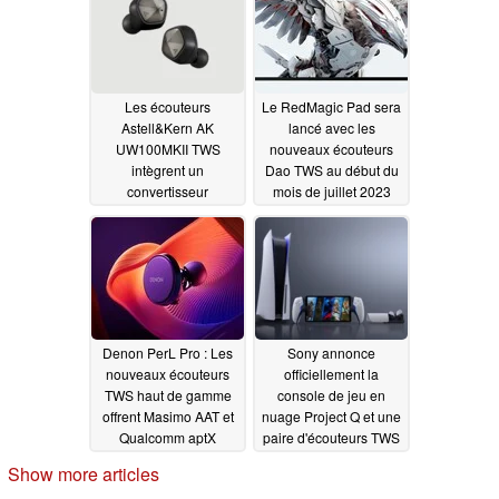
Les écouteurs
Le RedMagic Pad sera
Astell&Kern AK
lancé avec les
UW100MKII TWS
nouveaux écouteurs
intègrent un
Dao TWS au début du
convertisseur
mois de juillet 2023
numérique-analogique
06/30/2023
32 bits et des haut-
parleurs à armature
équilibrée
08/14/2023
Denon PerL Pro : Les
Sony annonce
nouveaux écouteurs
officiellement la
TWS haut de gamme
console de jeu en
offrent Masimo AAT et
nuage Project Q et une
Qualcomm aptX
paire d'écouteurs TWS
Lossless avec des
de marque PlayStation
Show more articles
haut-parleurs
05/25/2023