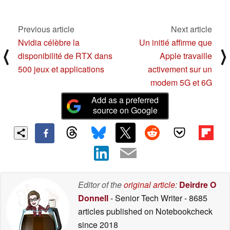
dynamiques de 10 mm
06/21/2023
Previous article
Next article
Nvidia célèbre la
Un initié affirme que
⟨
⟩
disponibilité de RTX dans
Apple travaille
500 jeux et applications
activement sur un
modem 5G et 6G
Add as a preferred
source on Google
Editor of the
original article
:
Deirdre O
Donnell
- Senior Tech Writer
- 8685
articles published on Notebookcheck
since 2018