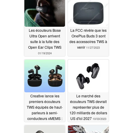
Les écouteurs Bose
La FCC révèle que les
Ultra Open arrivent
OnePlus Buds 3 sont
suite à la fuite des
des accessoires TWS à
Open Ear Clips TWS
venir
11/27/2023
01/19/2024
Creative lance les
Le marché des
premiers écouteurs
écouteurs TWS devrait
TWS équipés de haut-
représenter plus de
parleurs à semi-
120 milliards de dollars
conducteurs xMEMS :
US d'ici 2027
10/03/2023
Série Aurvana Ace
11/13/2023