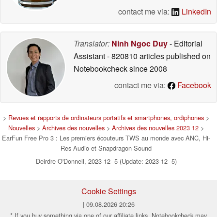
contact me via:
LinkedIn
Translator:
Ninh Ngoc Duy
- Editorial
Assistant
- 820810 articles published on
Notebookcheck
since 2008
contact me via:
Facebook
>
Revues et rapports de ordinateurs portatifs et smartphones, ordiphones
>
Nouvelles
>
Archives des nouvelles
>
Archives des nouvelles 2023 12
>
EarFun Free Pro 3 : Les premiers écouteurs TWS au monde avec ANC, Hi-
Res Audio et Snapdragon Sound
Deirdre O'Donnell, 2023-12- 5 (Update: 2023-12- 5)
Cookie Settings
| 09.08.2026 20:26
* If you buy something via one of our affiliate links, Notebookcheck may