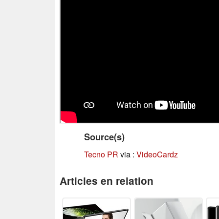
Source(s)
Tecno PR
via :
VideoCardz
Articles en relation