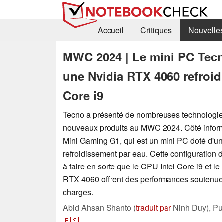
Accueil
Critiques
Nouvelle
MWC 2024 | Le mini PC Te
une Nvidia RTX 4060 refroidi
Core i9
Tecno a présenté de nombreuses technologie
nouveaux produits au MWC 2024. Côté informa
Mini Gaming G1, qui est un mini PC doté d'u
refroidissement par eau. Cette configuration 
à faire en sorte que le CPU Intel Core i9 et 
RTX 4060 offrent des performances soutenue
charges.
Abid Ahsan Shanto (
traduit par
Ninh Duy),
Pu
🇪🇸
...