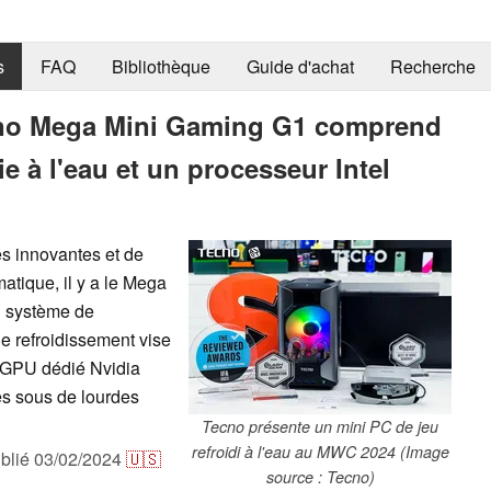
s
FAQ
Bibliothèque
Guide d'achat
Recherche
cno Mega Mini Gaming G1 comprend
e à l'eau et un processeur Intel
s innovantes et de
tique, il y a le Mega
n système de
de refroidissement vise
le GPU dédié Nvidia
s sous de lourdes
Tecno présente un mini PC de jeu
refroidi à l'eau au MWC 2024 (Image
blié
03/02/2024
🇺🇸
source : Tecno)