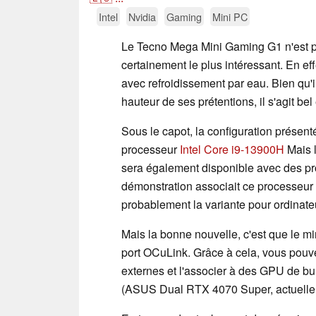
Intel
Nvidia
Gaming
Mini PC
Le Tecno Mega Mini Gaming G1 n'est pa
certainement le plus intéressant. En eff
avec refroidissement par eau. Bien qu'il
hauteur de ses prétentions, il s'agit be
Sous le capot, la configuration prés
processeur
Intel Core i9-13900H
Mais 
sera également disponible avec des pro
démonstration associait ce processeu
probablement la variante pour ordinat
Mais la bonne nouvelle, c'est que le 
port OCuLink. Grâce à cela, vous pouve
externes et l'associer à des GPU de b
(ASUS Dual RTX 4070 Super, actuell