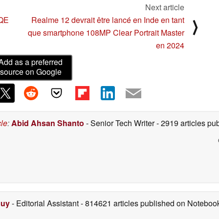
Next article
5QE
Realme 12 devrait être lancé en Inde en tant
⟩
que smartphone 108MP Clear Portrait Master
en 2024
Add as a preferred
source on Google
cle
:
Abid Ahsan Shanto
- Senior Tech Writer
- 2919 articles p
Duy
- Editorial Assistant
- 814621 articles published on Notebo