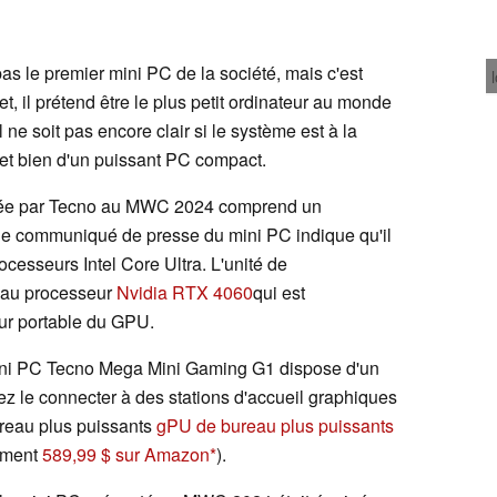
s le premier mini PC de la société, mais c'est
et, il prétend être le plus petit ordinateur au monde
 ne soit pas encore clair si le système est à la
l et bien d'un puissant PC compact.
entée par Tecno au MWC 2024 comprend un
le communiqué de presse du mini PC indique qu'il
cesseurs Intel Core Ultra. L'unité de
r au processeur
Nvidia RTX 4060
qui est
eur portable du GPU.
mini PC Tecno Mega Mini Gaming G1 dispose d'un
z le connecter à des stations d'accueil graphiques
ureau plus puissants
gPU de bureau plus puissants
ement
589,99 $ sur Amazon
).