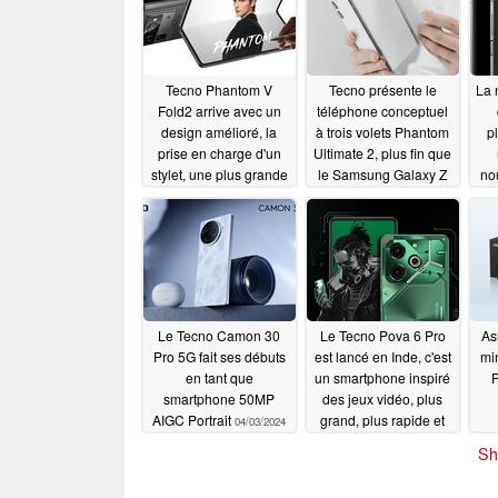
Tecno Phantom V
Tecno présente le
La 
Fold2 arrive avec un
téléphone conceptuel
design amélioré, la
à trois volets Phantom
p
prise en charge d'un
Ultimate 2, plus fin que
stylet, une plus grande
le Samsung Galaxy Z
nou
batterie, et plus encore
Fold 6
08/28/2024
09/13/2024
Le Tecno Camon 30
Le Tecno Pova 6 Pro
As
Pro 5G fait ses débuts
est lancé en Inde, c'est
mi
en tant que
un smartphone inspiré
P
smartphone 50MP
des jeux vidéo, plus
AIGC Portrait
grand, plus rapide et
04/03/2024
plus fort
04/01/2024
Sh