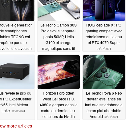
nouvelle génération
Le Tecno Camon 30S
ROG Iceblade X : PC
de smartphones
Pro dévoilé : appareil
gaming compact avec
liables TECNO est
photo 50MP, Helio
refroidissement à eau
repérée par une
G100 et charge
et RTX 4070 Super
velle fuite avec un
magnétique sans fil
04/07/2024
appareil photo de
07/31/2024
50MP
08/17/2024
us révèle le prix du
Horizon Forbidden
Le Tecno Pova 6 Neo
ni PC ExpertCenter
West GeForce RTX
devrait être lancé en
N65 Intel Meteor
4080 à gagner dans le
tant que smartphone à
Lake
cadre du dernier jeu-
écran plat abordable
03/23/2024
concours de Nvidia
Android
03/21/2024
03/22/2024
ow more articles