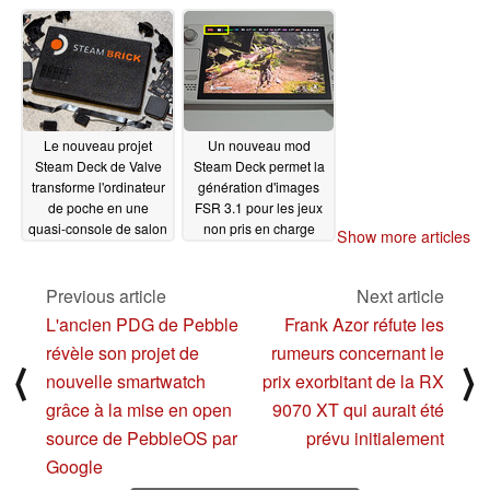
Steam, mais les clés
populaires
01/29/2025
sont limitées
01/30/2025
Le nouveau projet
Un nouveau mod
Steam Deck de Valve
Steam Deck permet la
transforme l'ordinateur
génération d'images
de poche en une
FSR 3.1 pour les jeux
quasi-console de salon
non pris en charge
Show more articles
01/28/2025
01/28/2025
Previous article
Next article
L'ancien PDG de Pebble
Frank Azor réfute les
révèle son projet de
rumeurs concernant le
⟨
⟩
nouvelle smartwatch
prix exorbitant de la RX
grâce à la mise en open
9070 XT qui aurait été
source de PebbleOS par
prévu initialement
Google