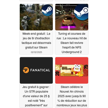
d'une carte graphique
AMD RDNA 4
02/05/2025
Week-end gratuit : Le
Tuning et courses de
jeu de tir d'extraction
rue : Le nouveau hit de
tactique est désormais
Steam fait revivre
gratuit sur Steam
l'esprit de NFS
Underground 2
02/02/2025
02/01/2025
Jeu gratuit à gagner :
Steam célèbre le
Un STR populaire
Nouvel An chinois
d'une valeur de 25 $
2025 avec jusqu'à 90
est noté "très
% de réduction sur de
positivement" sur
nombreux jeux les plus