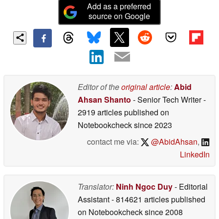
Add as a preferred
source on Google
Editor of the
original article
:
Abid
Ahsan Shanto
- Senior Tech Writer
-
2919 articles published on
Notebookcheck
since 2023
contact me via:
@AbidAhsan
,
LinkedIn
Translator:
Ninh Ngoc Duy
- Editorial
Assistant
- 814621 articles published
on Notebookcheck
since 2008