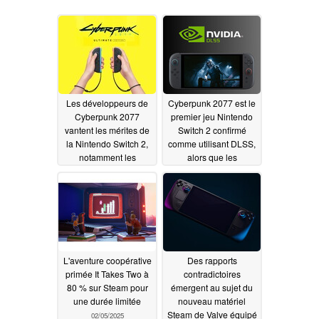
Les développeurs de
Cyberpunk 2077 est le
Cyberpunk 2077
premier jeu Nintendo
vantent les mérites de
Switch 2 confirmé
la Nintendo Switch 2,
comme utilisant DLSS,
notamment les
alors que les
commandes de
spécifications de la
mouvement Joy-Con et
console se précisent
le VRR
04/30/2025
04/21/2025
L'aventure coopérative
Des rapports
primée It Takes Two à
contradictoires
80 % sur Steam pour
émergent au sujet du
une durée limitée
nouveau matériel
Steam de Valve équipé
02/05/2025