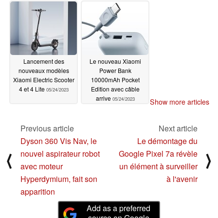
05/24/2023
Lancement des
Le nouveau Xiaomi
nouveaux modèles
Power Bank
Xiaomi Electric Scooter
10000mAh Pocket
4 et 4 Lite
Edition avec câble
05/24/2023
arrive
05/24/2023
Show more articles
Previous article
Next article
Dyson 360 Vis Nav, le
Le démontage du
nouvel aspirateur robot
Google Pixel 7a révèle
⟨
⟩
avec moteur
un élément à surveiller
Hyperdymium, fait son
à l'avenir
apparition
Add as a preferred
source on Google