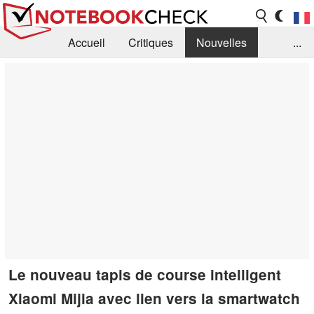
Accueil
Critiques
Nouvelles
...
FAQ
Bibliothèque
Guide d'achat
Recherche
Contact
Le nouveau tapis de course intelligent
Xiaomi Mijia avec lien vers la smartwatch