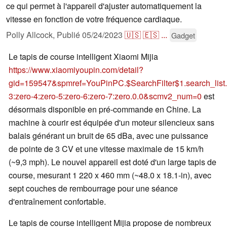
ce qui permet à l'appareil d'ajuster automatiquement la
vitesse en fonction de votre fréquence cardiaque.
Polly Allcock,
Publié
05/24/2023
🇺🇸
🇪🇸
...
Gadget
Le tapis de course intelligent Xiaomi Mijia
https://www.xiaomiyoupin.com/detail?
gid=159547&spmref=YouPinPC.$SearchFilter$1.search_list
3:zero-4:zero-5:zero-6:zero-7:zero.0.0&scmv2_num=0
est
désormais disponible en pré-commande en Chine. La
machine à courir est équipée d'un moteur silencieux sans
balais générant un bruit de 65 dBa, avec une puissance
de pointe de 3 CV et une vitesse maximale de 15 km/h
(~9,3 mph). Le nouvel appareil est doté d'un large tapis de
course, mesurant 1 220 x 460 mm (~48.0 x 18.1-in), avec
sept couches de rembourrage pour une séance
d'entraînement confortable.
Le tapis de course intelligent Mijia propose de nombreux