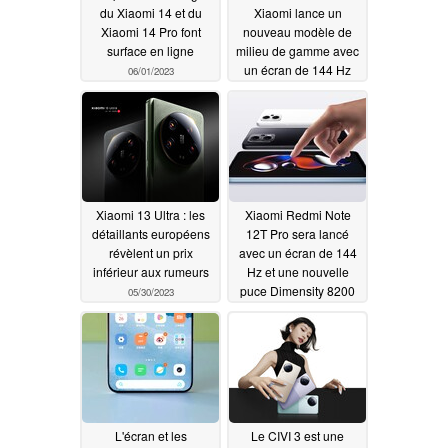
du Xiaomi 14 et du
Xiaomi lance un
Xiaomi 14 Pro font
nouveau modèle de
surface en ligne
milieu de gamme avec
un écran de 144 Hz
06/01/2023
05/31/2023
Xiaomi 13 Ultra : les
Xiaomi Redmi Note
détaillants européens
12T Pro sera lancé
révèlent un prix
avec un écran de 144
inférieur aux rumeurs
Hz et une nouvelle
puce Dimensity 8200
05/30/2023
Ultra
05/30/2023
L'écran et les
Le CIVI 3 est une