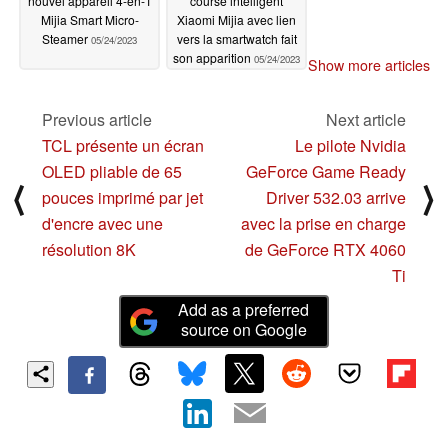
nouvel appareil 4-en-1
course intelligent
Mijia Smart Micro-
Xiaomi Mijia avec lien
Steamer
vers la smartwatch fait
05/24/2023
son apparition
05/24/2023
Show more articles
Previous article
Next article
TCL présente un écran
Le pilote Nvidia
OLED pliable de 65
GeForce Game Ready
⟨
⟩
pouces imprimé par jet
Driver 532.03 arrive
d'encre avec une
avec la prise en charge
résolution 8K
de GeForce RTX 4060
Ti
Add as a preferred
source on Google