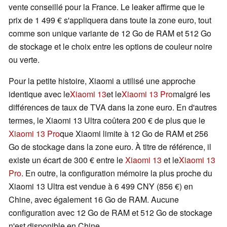
vente conseillé pour la France. Le leaker affirme que le
prix de 1 499 € s'appliquera dans toute la zone euro, tout
comme son unique variante de 12 Go de RAM et 512 Go
de stockage et le choix entre les options de couleur noire
ou verte.
Pour la petite histoire, Xiaomi a utilisé une approche
identique avec le
Xiaomi 13
et le
Xiaomi 13 Pro
malgré les
différences de taux de TVA dans la zone euro. En d'autres
termes, le Xiaomi 13 Ultra coûtera 200 € de plus que le
Xiaomi 13 Pro
que Xiaomi limite à 12 Go de RAM et 256
Go de stockage dans la zone euro. À titre de référence, il
existe un écart de 300 € entre le
Xiaomi 13
et le
Xiaomi 13
Pro
. En outre, la configuration mémoire la plus proche du
Xiaomi 13 Ultra est vendue à 6 499 CNY (856 €) en
Chine, avec également 16 Go de RAM. Aucune
configuration avec 12 Go de RAM et 512 Go de stockage
n'est disponible en Chine.