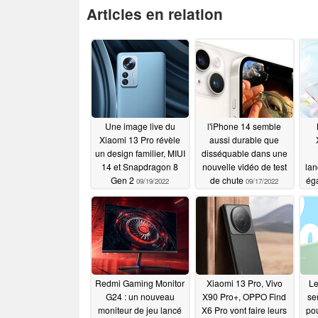
Articles en relation
Une image live du
l'iPhone 14 semble
Xiaomi 13 Pro révèle
aussi durable que
un design familier, MIUI
disséquable dans une
14 et Snapdragon 8
nouvelle vidéo de test
lan
Gen 2
de chute
ég
09/19/2022
09/17/2022
le
Li
Redmi Gaming Monitor
Xiaomi 13 Pro, Vivo
Le
G24 : un nouveau
X90 Pro+, OPPO Find
se
moniteur de jeu lancé
X6 Pro vont faire leurs
pou