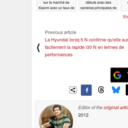
sur le marché de
débuts avec des
Xiaomi avec un taux de
caméras principales de
rafraîchissement de
1 pouce
09/15/2022
Sh
165 Hz
09/15/2022
Previous article
La Hyundai Ioniq 5 N confirme qu'elle s
⟨
facilement la rapide i30 N en termes de
performances
Editor of the
original arti
2012