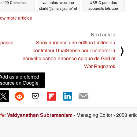
de 99 €
variantes avec une
USB-C pour des
09/15/2022
clarté "jamais jaune" et
appareils tels que
une fenêtre innovante
MacBook et iPhone
ow more articles
pour la béquille et la
09/14/2022
caméra arrière
09/14/2022
Next article
urpasse
Sony annonce une édition limitée du
⟩
contrôleur DualSense pour célébrer la
nouvelle bande-annonce épique de God of
War Ragnarok
Add as a preferred
source on Google
cle
:
Vaidyanathan Subramaniam
- Managing Editor
- 2058 art