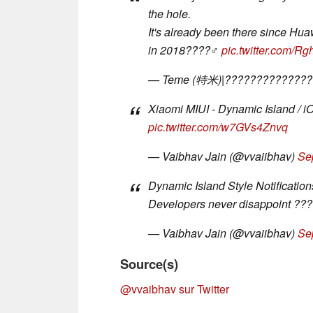
the hole.
It's already been there since Hua
in 2018????‍♂️
pic.twitter.com/R
— Teme (特米)|?????????????
Xiaomi MIUI - Dynamic Island /
pic.twitter.com/w7GVs4Znvq
— Vaibhav Jain (@vvaiibhav)
Se
Dynamic Island Style Notificatio
Developers never disappoint ??
— Vaibhav Jain (@vvaiibhav)
Se
Source(s)
@vvaibhav sur Twitter