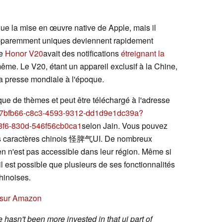
ue la mise en œuvre native de Apple, mais il
apparemment uniques deviennent rapidement
le
Honor V20
avait des notifications
étreignant la
me. Le V20, étant un appareil exclusif à la Chine,
a presse mondiale à l'époque.
que de thèmes et peut être téléchargé à l'adresse
e/e47bfb66-c8c3-4593-9312-dd1d9e1dc39a?
8f6-830d-546f56cb0ca1
selon Jain. Vous pouvez
 les caractères chinois 怪脾气UI. De nombreux
lien n'est pas accessible dans leur région. Même si
l est possible que plusieurs de ses fonctionnalités
hinoises.
) sur Amazon
 hasn't been more invested in that ui part of