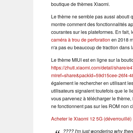
boutique de thèmes Xiaomi.
Le thème ne semble pas aussi abouti q
montre comment des fonctionnalités 
courantes sur les plateformes. En fait, 
caméra à trou de perforation
en 2018 mê
n'a pas eu beaucoup de traction dans l
Le thème MIUI est en ligne sur la bouti
https://zhuti.xiaomi.com/detail/shar
miref=share&packId=59d15cee-26f4-4
également le rechercher en utilisant
utilisateurs signalent toutefois que le 
vous parvenez à télécharger le thème, i
ne fonctionnent pas sur les ROM non c
Acheter le Xiaomi 12 5G (déverrouillé
???? I'm just wondering why there