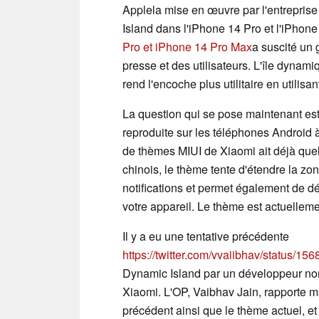
Applela mise en œuvre par l'entrepris
Island dans l'iPhone 14 Pro et l'iPhon
Pro et iPhone 14 Pro Max
a suscité un 
presse et des utilisateurs. L'île dynami
rend l'encoche plus utilitaire en utilisan
La question qui se pose maintenant est 
reproduite sur les téléphones Android
de thèmes MIUI de Xiaomi ait déjà qu
chinois, le thème tente d'étendre la zo
notifications et permet également de dé
votre appareil. Le thème est actuellem
Il y a eu une tentative précédente
https://twitter.com/vvaiibhav/status/
Dynamic Island par un développeur nom
Xiaomi. L'OP, Vaibhav Jain, rapporte 
précédent ainsi que le thème actuel, et 