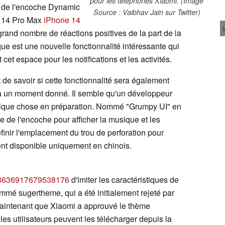
pour les téléphones Xiaomi. (Image
e de l'encoche Dynamic
Source : Vaibhav Jain sur Twitter)
e 14 Pro Max
iPhone 14
grand nombre de réactions positives de la part de la
que est une nouvelle fonctionnalité intéressante qui
t cet espace pour les notifications et les activités.
de savoir si cette fonctionnalité sera également
 à un moment donné. Il semble qu'un développeur
elque chose en préparation. Nommé "Grumpy UI" en
ne de l'encoche pour afficher la musique et les
finir l'emplacement du trou de perforation pour
ent disponible uniquement en chinois.
1568636917679538176
d'imiter les caractéristiques de
mé sugertheme, qui a été initialement rejeté par
maintenant que Xiaomi a approuvé le thème
les utilisateurs peuvent les télécharger depuis la