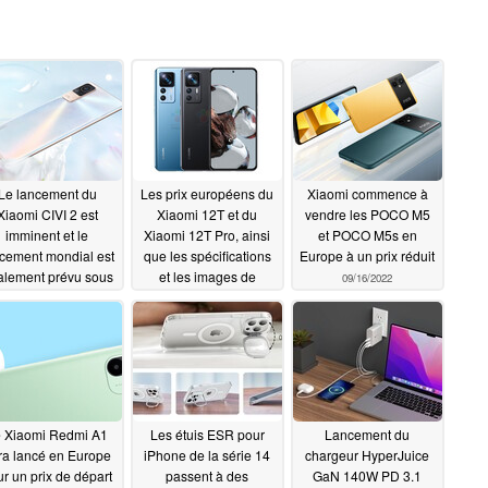
Le lancement du
Les prix européens du
Xiaomi commence à
Xiaomi CIVI 2 est
Xiaomi 12T et du
vendre les POCO M5
imminent et le
Xiaomi 12T Pro, ainsi
et POCO M5s en
cement mondial est
que les spécifications
Europe à un prix réduit
alement prévu sous
et les images de
09/16/2022
 nom de Xiaomi 12
presse, ont été
te 5G NE ou Xiaomi
divulgués
09/17/2022
13 Lite
09/17/2022
 Xiaomi Redmi A1
Les étuis ESR pour
Lancement du
ra lancé en Europe
iPhone de la série 14
chargeur HyperJuice
r un prix de départ
passent à des
GaN 140W PD 3.1