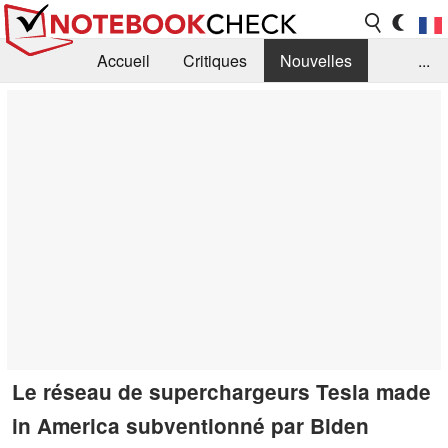
Accueil
Critiques
Nouvelles
...
FAQ
Bibliothèque
Guide d'achat
Recherche
Contact
Le réseau de superchargeurs Tesla made
in America subventionné par Biden