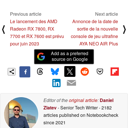
conducteur
02/20/2023
Previous article
Next article
Le lancement des AMD
Annonce de la date de
⟨
⟩
Radeon RX 7800, RX
sortie de la nouvelle
7700 et RX 7600 est prévu
console de jeu ultrafine
pour juin 2023
AYA NEO AIR Plus
Add as a preferred
source on Google
Editor of the
original article
:
Daniel
Zlatev
- Senior Tech Writer
- 2182
articles published on Notebookcheck
since 2021