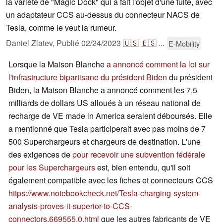
la variété de "Magic Dock" qui a fait l'objet d'une fuite, avec
un adaptateur CCS au-dessus du connecteur NACS de
Tesla, comme le veut la rumeur.
Daniel Zlatev,
Publié
02/24/2023
🇺🇸
🇪🇸
...
E-Mobility
Lorsque la Maison Blanche
a annoncé comment la loi sur
l'infrastructure bipartisane du président Biden
du président
Biden, la Maison Blanche a annoncé comment les 7,5
milliards de dollars US alloués à un réseau national de
recharge de VE made in America seraient déboursés. Elle
a mentionné que Tesla participerait avec pas moins de 7
500 Superchargeurs et chargeurs de destination. L'une
des exigences de
pour recevoir une subvention fédérale
pour les Superchargeurs
est, bien entendu, qu'il soit
également compatible avec les fiches et connecteurs CCS
https://www.notebookcheck.net/Tesla-charging-system-
analysis-proves-it-superior-to-CCS-
connectors.669555.0.html
que les autres fabricants de VE