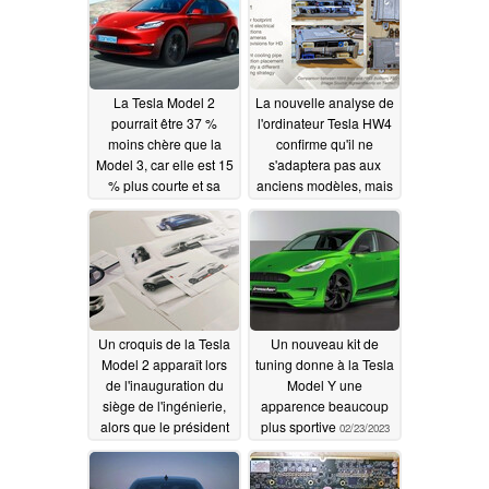
03/02/2023
La Tesla Model 2
La nouvelle analyse de
pourrait être 37 %
l'ordinateur Tesla HW4
moins chère que la
confirme qu'il ne
Model 3, car elle est 15
s'adaptera pas aux
% plus courte et sa
anciens modèles, mais
batterie est 25 % plus
qu'il permettra à Tesla
petite
d'économiser des
02/28/2023
millions en matière
d'intégration de puces
AMD
02/26/2023
Un croquis de la Tesla
Un nouveau kit de
Model 2 apparaît lors
tuning donne à la Tesla
de l'inauguration du
Model Y une
siège de l'ingénierie,
apparence beaucoup
alors que le président
plus sportive
02/23/2023
mexicain met en garde
contre le manque
d'eau de la Gigafactory