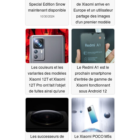
Special Edition Snow
de Xiaomi arrive en
maintenant disponible
Europe et un utilisateur
partage des images
10/30/2024
d'un premier modèle
mondial
09/06/2022
Les couleurs et les
Le Redmi A1 est le
variantes des modèles
prochain smartphone
Xiaomi 12T et Xiaomi
d'entrée de gamme de
12T Pro ont fait l'objet
Xiaomi fonctionnant
de fuites ainsi qu'une
sous Android 12
vague date de sortie
(édition Go)
09/06/2022
09/06/2022
Les successeurs de
Le Xiaomi POCO M5s