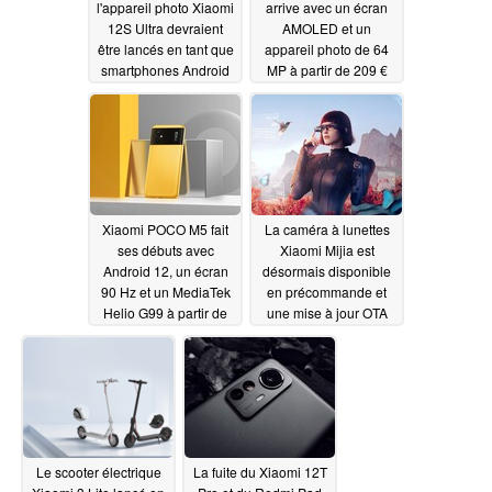
l'appareil photo Xiaomi
arrive avec un écran
12S Ultra devraient
AMOLED et un
être lancés en tant que
appareil photo de 64
smartphones Android
MP à partir de 209 €
avec des améliorations
09/05/2022
significatives en
matière de charge
09/06/2022
Xiaomi POCO M5 fait
La caméra à lunettes
ses débuts avec
Xiaomi Mijia est
Android 12, un écran
désormais disponible
90 Hz et un MediaTek
en précommande et
Helio G99 à partir de
une mise à jour OTA
189 €
est annoncée
09/05/2022
09/03/2022
Le scooter électrique
La fuite du Xiaomi 12T