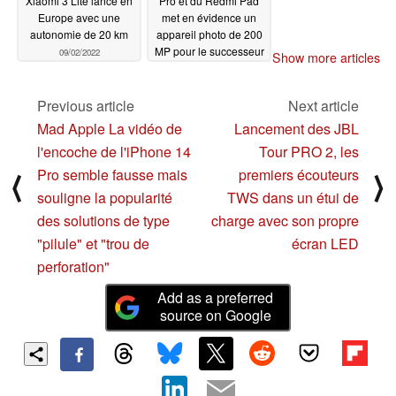
Xiaomi 3 Lite lancé en
Pro et du Redmi Pad
Europe avec une
met en évidence un
autonomie de 20 km
appareil photo de 200
MP pour le successeur
09/02/2022
Show more articles
du Xiaomi 11T Pro
09/02/2022
Previous article
Next article
Mad Apple La vidéo de
Lancement des JBL
l'encoche de l'iPhone 14
Tour PRO 2, les
Pro semble fausse mais
premiers écouteurs
⟨
⟩
souligne la popularité
TWS dans un étui de
des solutions de type
charge avec son propre
"pilule" et "trou de
écran LED
perforation"
Add as a preferred
source on Google