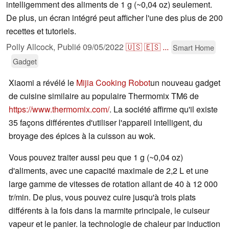
intelligemment des aliments de 1 g (~0,04 oz) seulement.
De plus, un écran intégré peut afficher l'une des plus de 200
recettes et tutoriels.
Polly Allcock,
Publié
09/05/2022
🇺🇸
🇪🇸
...
Smart Home
Gadget
Xiaomi a révélé le
Mijia Cooking Robot
un nouveau gadget
de cuisine similaire au populaire Thermomix TM6 de
https://www.thermomix.com/
. La société affirme qu'il existe
35 façons différentes d'utiliser l'appareil intelligent, du
broyage des épices à la cuisson au wok.
Vous pouvez traiter aussi peu que 1 g (~0,04 oz)
d'aliments, avec une capacité maximale de 2,2 L et une
large gamme de vitesses de rotation allant de 40 à 12 000
tr/min. De plus, vous pouvez cuire jusqu'à trois plats
différents à la fois dans la marmite principale, le cuiseur
vapeur et le panier. la technologie de chaleur par induction