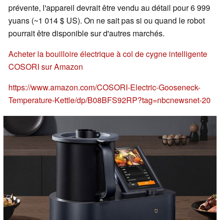
prévente, l'appareil devrait être vendu au détail pour 6 999
yuans (~1 014 $ US). On ne sait pas si ou quand le robot
pourrait être disponible sur d'autres marchés.
Acheter la bouilloire électrique à col de cygne intelligente
COSORI sur Amazon
https://www.amazon.com/COSORI-Electric-Gooseneck-
Temperature-Kettle/dp/B08BFS92RP?tag=nbcnewsnet-20