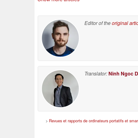
06/08/2026
Editor of the
original arti
Translator:
Ninh Ngoc 
>
Revues et rapports de ordinateurs portatifs et sma