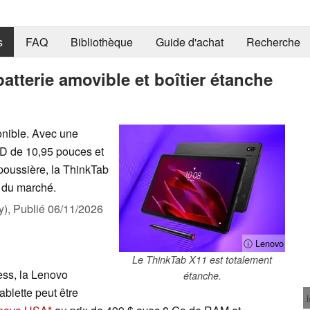
s
FAQ
Bibliothèque
Guide d'achat
Recherche
tterie amovible et boîtier étanche
nible. Avec une
HD de 10,95 pouces et
 poussière, la ThinkTab
s du marché.
y),
Publié
06/11/2026
ⓘ Lenovo
Le ThinkTab X11 est totalement
ss, la Lenovo
étanche.
ablette peut être