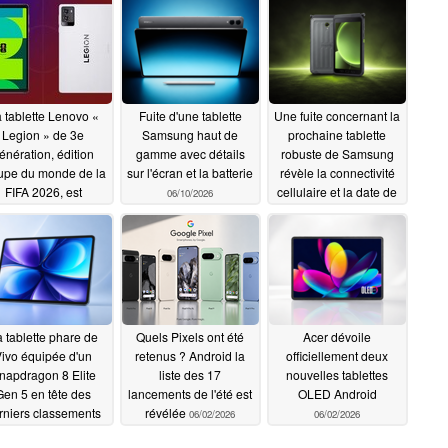
 tablette Lenovo «
Fuite d'une tablette
Une fuite concernant la
Legion » de 3e
Samsung haut de
prochaine tablette
énération, édition
gamme avec détails
robuste de Samsung
pe du monde de la
sur l'écran et la batterie
révèle la connectivité
FIFA 2026, est
cellulaire et la date de
06/10/2026
sormais disponible
lancement
06/09/2026
x États-Unis, mais
lle ne vaut pas la
ine d'être achetée
06/14/2026
 tablette phare de
Quels Pixels ont été
Acer dévoile
ivo équipée d'un
retenus ? Android la
officiellement deux
napdragon 8 Elite
liste des 17
nouvelles tablettes
Gen 5 en tête des
lancements de l'été est
OLED Android
rniers classements
révélée
06/02/2026
06/02/2026
AnTuTu
06/03/2026