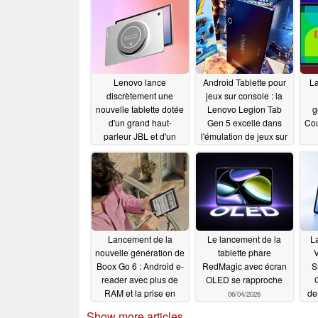
Lenovo lance
Android Tablette pour
La
discrètement une
jeux sur console : la
nouvelle tablette dotée
Lenovo Legion Tab
g
d'un grand haut-
Gen 5 excelle dans
Cou
parleur JBL et d'un
l'émulation de jeux sur
écran à 120 Hz
console et x86
dé
au
06/16/2026
06/15/2026
e
pe
Lancement de la
Le lancement de la
La
nouvelle génération de
tablette phare
V
Boox Go 6 : Android e-
RedMagic avec écran
S
reader avec plus de
OLED se rapproche
RAM et la prise en
de
06/04/2026
charge d'un stylet
Show more articles