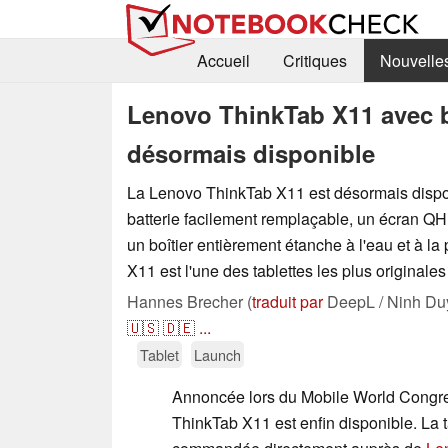
Accueil
Critiques
Nouvelle
Lenovo ThinkTab X11 avec ba
désormais disponible
La Lenovo ThinkTab X11 est désormais dispo
batterie facilement remplaçable, un écran Q
un boîtier entièrement étanche à l'eau et à la
X11 est l'une des tablettes les plus originale
Hannes Brecher (
traduit par
DeepL / Ninh Du
🇺🇸
🇩🇪
...
Tablet
Launch
Annoncée lors du Mobile World Congre
ThinkTab X11 est enfin disponible. La t