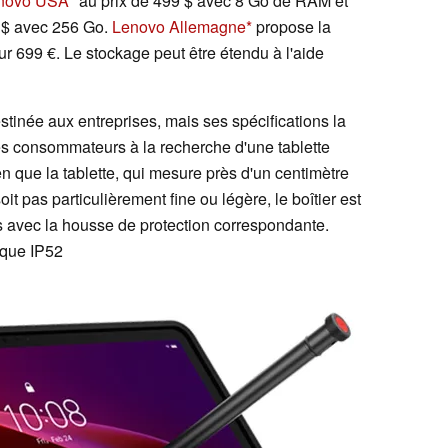
novo USA
au prix de 499 $ avec 8 Go de RAM et
9 $ avec 256 Go.
Lenovo Allemagne
propose la
r 699 €. Le stockage peut être étendu à l'aide
tinée aux entreprises, mais ses spécifications la
es consommateurs à la recherche d'une tablette
en que la tablette, qui mesure près d'un centimètre
t pas particulièrement fine ou légère, le boîtier est
ns avec la housse de protection correspondante.
é que IP52