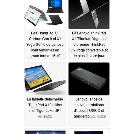
Les ThinkPad X1
Le Lenovo ThinkPad
Carbon Gen 9 et X1
X1 Titanium Yoga est
Yoga Gen 6 de Lenovo
le premier ThinkPad
sont remaniés en
3:2 Yoga convertible et
grand format 16:10
le plus fin à ce jour
01/12/2021
01/12/2021
La tablette détachable
Lenovo lance de
ThinkPad X12 utilise
nouvelles stations
Intel Tiger Lake UP4
d'accueil USB C et
Thunderbolt
01/12/2021
01/11/2021