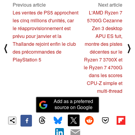
Pro Mobile 13 pouces
Previous article
Next article
01/08/2021
Les ventes de PS5 approchent
L'AMD Ryzen 7
les cinq millions d'unités, car
5700G Cezanne
le réapprovisionnement est
Zen 3 desktop
prévu pour janvier et la
APU ES fuit,
Thaïlande rejoint enfin le club
montre des pistes
⟨
⟩
des précommandes de
décentes sur le
PlayStation 5
Ryzen 7 3700X et
le Ryzen 7 4700G
dans les scores
CPU-Z simple et
multi-thread
Add as a preferred
source on Google