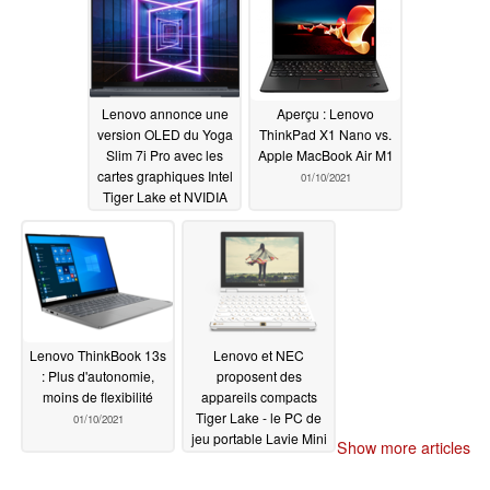
Lenovo annonce une
Aperçu : Lenovo
version OLED du Yoga
ThinkPad X1 Nano vs.
Slim 7i Pro avec les
Apple MacBook Air M1
cartes graphiques Intel
01/10/2021
Tiger Lake et NVIDIA
GeForce MX450
01/11/2021
Lenovo ThinkBook 13s
Lenovo et NEC
: Plus d'autonomie,
proposent des
moins de flexibilité
appareils compacts
Tiger Lake - le PC de
01/10/2021
jeu portable Lavie Mini
Show more articles
8 pouces et
l'ultraportable Lavie