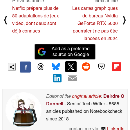
Previous article
Next article
Netflix prépare plus de
Les cartes graphiques
80 adaptations de jeux
de bureau Nvidia
⟨
⟩
vidéo, dont deux sont
GeForce RTX 5000
déjà connues
pourraient ne pas être
lancées en 2024
Add as a preferred
source on Google
Editor of the
original article
:
Deirdre O
Donnell
- Senior Tech Writer
- 8685
articles published on Notebookcheck
since 2018
contact me via:
LinkedIn