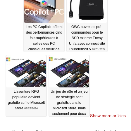
Les PC Copilot+ offrent
OWC ouvre les pré-
des performances cinq
commandes pour le
fois supérieures à
SSD externe Envoy
celles des PC
Ultra avec connectivité
classiques vieux de
Thunderbolt 5
10/01/2024
cinq ans
11/04/2024
L'aventure RPG
Un jeu de rôle et un jeu
populaire devient
de stratégie sont
gratuite sur le Microsoft
gratuits dans le
Store
Microsoft Store, mais
09/23/2024
seulement pour deux
Show more articles
jours
09/15/2024