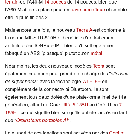
terrain
-de l'A40-M
14 pouces
de 14 pouces, bien que
l'A60-M ait de la place pour un
pavé numérique
et semble
être le plus fin des 2.
Mais encore une fois, le nouveau
Tecra A
-est conforme à
la norme MIL-STD-810H et bénéficie d'un traitement
antimicrobien IONPure IPL, bien qu'il soit également
fabriqué en ABS (plastique) plutôt qu'en
métal
.
Néanmoins, les deux nouveaux modèles
Tecra
sont
également soutenus pour prendre en charge des "
vitesses
de super-héros
" avec la technologie
Wi-Fi 6E
en
complément de la connectivité Bluetooth. Ils sont
également tous deux dotés d'une plate-forme Intel de 14e
génération, allant du Core
Ultra 5 135U
au Core Ultra
7
165H
- ce qui signifie bien sûr qu'ils ont été lancés en tant
que "
Ordinateurs portables AI
".
La plupart de ces fonctions sont activées par des
Copilot