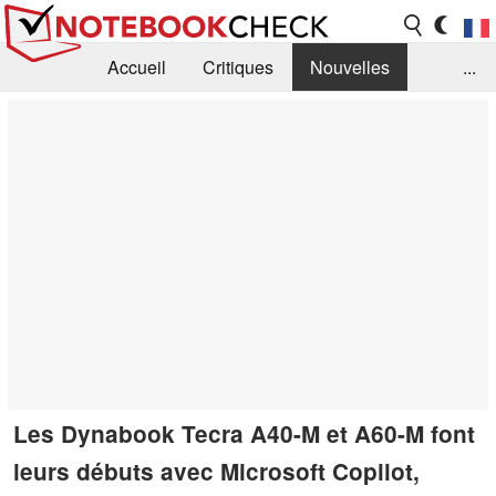
Accueil
Critiques
Nouvelles
...
FAQ
Bibliothèque
Guide d'achat
Recherche
Contact
Les Dynabook Tecra A40-M et A60-M font
leurs débuts avec Microsoft Copilot,