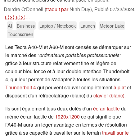
Deirdre O'Donnell (
traduit par
Ninh Duy),
Publié
07/22/2024
🇺🇸
🇪🇸
...
AI
Business
Laptop / Notebook
Launch
Meteor Lake
Touchscreen
Les Tecra A40-M et A60-M sont censés se démarquer sur
le marché des "
ordinateurs portables professionnels
"
grâce à leur structure relativement fine et légère de
couleur bleu foncé et à leur double interface Thunderbolt
4, qui leur permet de s'adapter à toutes les situations
Thunderbolt 4
qui peuvent s'ouvrir complètement
à plat
et
disposent d'un rétroéclairage (blanc) du
clavier (blanc)
.
Ils sont également tous deux dotés d'un
écran tactile
du
même écran tactile de
1920x1200
ce qui signifie que
l'A40-M aura un léger avantage en termes de résolution
grâce à sa capacité à travailler sur le terrain
travail sur le