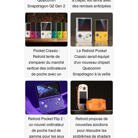
Snapdragon G2 Gen 2
des remises anticipées
03/19/2025
03/18/2025
Pocket Classic :
Le Retroid Pocket
Retroid tente de
Classic serait équipé
s'emparer du marché
d'un nouveau chipset
vertical des ordinateurs
Qualcomm
de poche avec un
Snapdragon à la veille
appareil adapté aux
de son lancement
Game Boy et Sega
03/16/2025
Saturn
03/18/2025
Retroid Pocket Flip 2 :
Retroid propose de
un nouvel ordinateur
nouvelles solutions
de poche haut de
pour résoudre les
gamme pour les jeux
problèmes de shaders