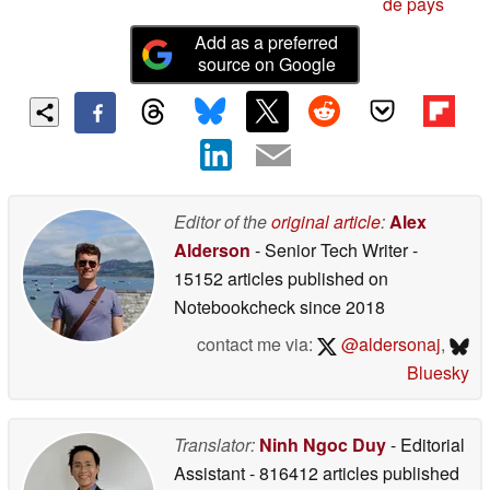
de pays
Add as a preferred
source on Google
Editor of the
original article
:
Alex
Alderson
- Senior Tech Writer
-
15152 articles published on
Notebookcheck
since 2018
contact me via:
@aldersonaj
,
Bluesky
Translator:
Ninh Ngoc Duy
- Editorial
Assistant
- 816412 articles published