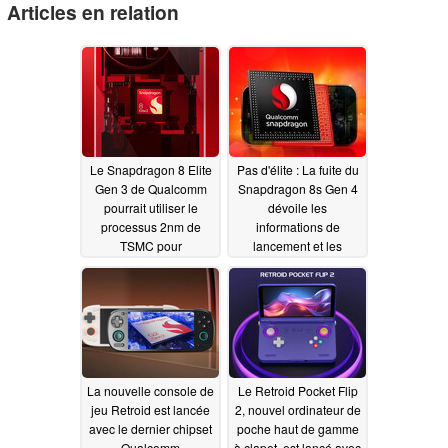
Articles en relation
Le Snapdragon 8 Elite
Pas d'élite : La fuite du
Gen 3 de Qualcomm
Snapdragon 8s Gen 4
pourrait utiliser le
dévoile les
processus 2nm de
informations de
TSMC pour
lancement et les
correspondre à l'A20
détails clés du
de Apple
successeur du
03/26/2025
Snapdragon 8s Gen 3
03/25/2025
La nouvelle console de
Le Retroid Pocket Flip
jeu Retroid est lancée
2, nouvel ordinateur de
avec le dernier chipset
poche haut de gamme
Qualcomm
à clapet, est lancé avec