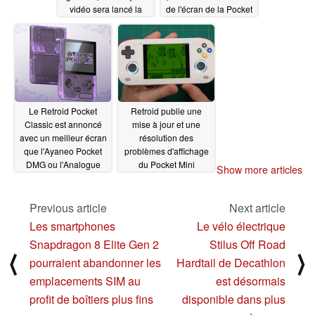
vidéo sera lancé la
de l'écran de la Pocket
semaine prochaine
Mini
03/11/2025
03/14/2025
Le Retroid Pocket
Retroid publie une
Classic est annoncé
mise à jour et une
avec un meilleur écran
résolution des
que l'Ayaneo Pocket
problèmes d'affichage
DMG ou l'Analogue
du Pocket Mini
Show more articles
Pocket
03/07/2025
03/07/2025
Previous article
Next article
Les smartphones
Le vélo électrique
Snapdragon 8 Elite Gen 2
Stilus Off Road
⟨
⟩
pourraient abandonner les
Hardtail de Decathlon
emplacements SIM au
est désormais
profit de boîtiers plus fins
disponible dans plus