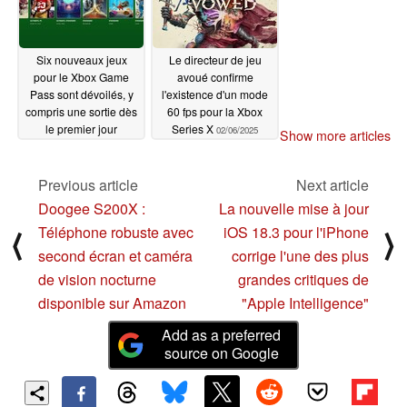
Six nouveaux jeux
Le directeur de jeu
pour le Xbox Game
avoué confirme
Pass sont dévoilés, y
l'existence d'un mode
compris une sortie dès
60 fps pour la Xbox
le premier jour
Series X
02/06/2025
Show more articles
02/06/2025
Previous article
Next article
Doogee S200X :
La nouvelle mise à jour
Téléphone robuste avec
iOS 18.3 pour l'iPhone
⟨
⟩
second écran et caméra
corrige l'une des plus
de vision nocturne
grandes critiques de
disponible sur Amazon
"Apple Intelligence"
Add as a preferred
source on Google