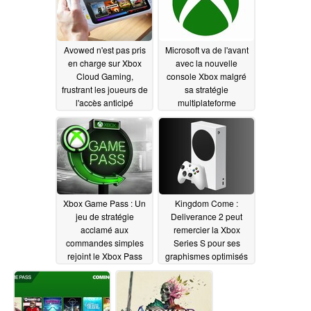
Avowed n'est pas pris
Microsoft va de l'avant
en charge sur Xbox
avec la nouvelle
Cloud Gaming,
console Xbox malgré
frustrant les joueurs de
sa stratégie
l'accès anticipé
multiplateforme
02/15/2025
02/14/2025
Xbox Game Pass : Un
Kingdom Come :
jeu de stratégie
Deliverance 2 peut
acclamé aux
remercier la Xbox
commandes simples
Series S pour ses
rejoint le Xbox Pass
graphismes optimisés
cette semaine
02/11/2025
02/11/2025