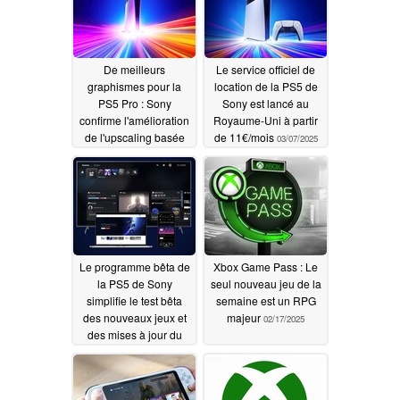
De meilleurs
Le service officiel de
graphismes pour la
location de la PS5 de
PS5 Pro : Sony
Sony est lancé au
confirme l'amélioration
Royaume-Uni à partir
de l'upscaling basée
de 11€/mois
03/07/2025
sur le FSR 4
03/11/2025
Le programme bêta de
Xbox Game Pass : Le
la PS5 de Sony
seul nouveau jeu de la
simplifie le test bêta
semaine est un RPG
des nouveaux jeux et
majeur
02/17/2025
des mises à jour du
micrologiciel
03/05/2025