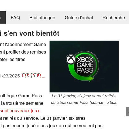
s
FAQ
Bibliothèque
Guide d'achat
Recherche
 s'en vont bientôt
teront l'abonnement Game
nt profiter des remises
er les titres
1/23/2025
🇺🇸
🇩🇪
...
ibliothèque Game Pass
Le 31 janvier, six jeux seront retirés
du Xbox Game Pass (source : Xbox)
e la troisième semaine
sept nouveaux jeux
.
etirés du service. Le 31 janvier, six titres
ont pas encore joué à ces jeux ou qui ne veulent pas