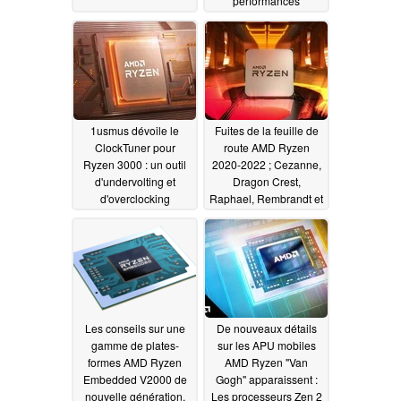
performances
supérieures de 20% à
celles de Zen 2 EPYC
Rome
08/28/2020
1usmus dévoile le
Fuites de la feuille de
ClockTuner pour
route AMD Ryzen
Ryzen 3000 : un outil
2020-2022 ; Cezanne,
d'undervolting et
Dragon Crest,
d'overclocking
Raphael, Rembrandt et
automatisé signifie une
Van Gogh tous
performance gratuite
détaillés
08/24/2020
de Zen 2, juste à temps
pour Rocket Lake S
08/24/2020
Les conseils sur une
De nouveaux détails
gamme de plates-
sur les APU mobiles
formes AMD Ryzen
AMD Ryzen "Van
Embedded V2000 de
Gogh" apparaissent :
nouvelle génération,
Les processeurs Zen 2