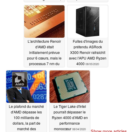
avec des TDP allant de
et les graphiques
10W à 54W
RDNA2 sont réglés sur
08/24/2020
une turbocompression
de 7,5 à 18 W pour les
ordinateurs portables
de faible puissance
08/22/2020
L'architecture Renoir
Fuites d'images du
d'AMD était
prétendu ASRock
initialement prévue
X300 Renoir rafraîchit
pour 6 cœurs, mais le
avec l'APU AMD Ryzen
processus 7 nm du
4000
08/05/2020
TSMC a permis aux
ingénieurs de passer à
8 cœurs
08/18/2020
Le plafond du marché
Le Tiger Lake d'Intel
d'AMD dépasse les
pourrait dépasser le
100 milliards de
Ryzen 4000 d'AMD en
dollars, la part de
performance
marché des
monocœur
08/04/2020
Show more articles