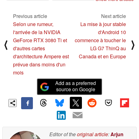
processeurs pourrait
atteindre 50 % d'ici le
deuxième semestre
Previous article
Next article
2021
08/05/2020
Selon une rumeur,
La mise à jour stable
l'arrivée de la NVIDIA
d'Android 10
GeForce RTX 3080 Ti et
commence à toucher le
⟨
⟩
d'autres cartes
LG G7 ThinQ au
d'architecture Ampere est
Canada et en Europe
prévue dans moins d'un
mois
Add as a preferred
source on Google
Editor of the
original article
:
Arjun