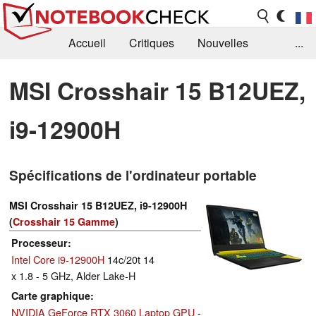
Accueil
Critiques
Nouvelles
...
FAQ
Bibliothèque
Guide d'achat
MSI Crosshair 15 B12UEZ,
Recherche
Contact
i9-12900H
Spécifications de l'ordinateur portable
MSI Crosshair 15 B12UEZ, i9-12900H
(
Crosshair 15 Gamme
)
Processeur
Intel Core i9-12900H
14c/20t 14
x 1.8 - 5 GHz, Alder Lake-H
Carte graphique
NVIDIA GeForce RTX 3060 Laptop GPU
-