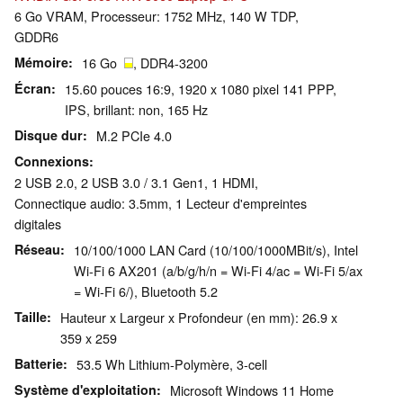
6 Go VRAM, Processeur: 1752 MHz, 140 W TDP,
GDDR6
Mémoire
16 Go
, DDR4-3200
Écran
15.60 pouces 16:9, 1920 x 1080 pixel 141 PPP,
IPS, brillant: non, 165 Hz
Disque dur
M.2 PCIe 4.0
Connexions
2 USB 2.0, 2 USB 3.0 / 3.1 Gen1, 1 HDMI,
Connectique audio: 3.5mm, 1 Lecteur d'empreintes
digitales
Réseau
10/100/1000 LAN Card (10/100/1000MBit/s), Intel
Wi-Fi 6 AX201 (a/b/g/h/n = Wi-Fi 4/ac = Wi-Fi 5/ax
= Wi-Fi 6/), Bluetooth 5.2
Taille
Hauteur x Largeur x Profondeur (en mm): 26.9 x
359 x 259
Batterie
53.5 Wh Lithium-Polymère, 3-cell
Système d'exploitation
Microsoft Windows 11 Home