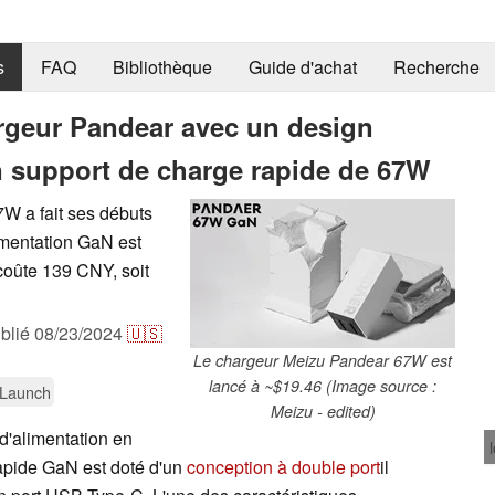
s
FAQ
Bibliothèque
Guide d'achat
Recherche
rgeur Pandear avec un design
n support de charge rapide de 67W
W a fait ses débuts
imentation GaN est
 coûte 139 CNY, soit
blié
08/23/2024
🇺🇸
Le chargeur Meizu Pandear 67W est
lancé à ~$19.46 (Image source :
Launch
Meizu - edited)
d'alimentation en
apide GaN est doté d'un
conception à double port
il