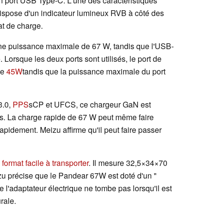
n port USB Type-C. L'une des caractéristiques
dispose d'un indicateur lumineux RVB à côté des
at de charge.
 une puissance maximale de 67 W, tandis que l'USB-
 Lorsque les deux ports sont utilisés, le port de
de
45W
tandis que la puissance maximale du port
3.0,
PPS
sCP et UFCS, ce chargeur GaN est
s. La charge rapide de 67 W peut même faire
pidement. Meizu affirme qu'il peut faire passer
n
format facile à transporter
. Il mesure 32,5×34×70
zu précise que le Pandear 67W est doté d'un "
e l'adaptateur électrique ne tombe pas lorsqu'il est
rale.