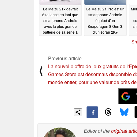
Le Meizu 21x devrait
Le Meizu 21 Pro est un
Mei
être lancé en tant que
smartphone Android
smartphone Android
équipé d'un
co
avec la plus grande
Snapdragon 8 Gen 3,
sm
batterie de sa série à
d'un écran 2K+
ce jour
presque sans lunette et
04/22/2024
Sh
d'une capacité de
stockage allant jusqu'à
1 To
03/02/2024
Previous article
La nouvelle offre de jeux gratuits de l'Epi
⟨
Games Store est désormais disponible d
monde entier, pour une valeur de près de
Editor of the
original arti