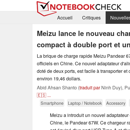
Accueil
Critiques
Nouvelle
Meizu lance le nouveau cha
compact à double port et u
La brique de charge rapide Meizu Pandear 67
officiels en Chine. Ce nouvel adaptateur d'al
doté de deux ports, est facile à transporter et
environ 19,46 dollars.
Abid Ahsan Shanto (
traduit par
Ninh Duy),
Pu
🇪🇸
...
Smartphone
Laptop / Notebook
Accessory
Meizu a introduit un nouvel adaptateur 
Chine, le Pandear 67W. Ce chargeur r