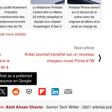
zu quitte finalement
Le téléphone Polestar
Polestar Phone revient
l'industrie
s'avère être un Meizu
sur le devant de la
nventionnelle des
20 Infinity rebaptisé et
scène avec les
artphones et entre
équipé d'un chipset
origines de Meizu et la
dans l'ère de l'IA
Snapdragon 8 Gen 2
prise en charge de
Google Play
02/22/2024
02/15/2024
02/08/2024
ow more articles
Next article
c
Anker pourrait travailler sur un nouveau
⟩
ans le
chargeur mural Prime 67W
 80 $
Add as a preferred
source on Google
cle
:
Abid Ahsan Shanto
- Senior Tech Writer
- 2921 articles p