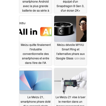
smartphone Android
équipé d'un
avec la plus grande
Snapdragon 8 Gen 3,
batterie de sa série à
d'un écran 2K+
ce jour
presque sans lunette et
04/22/2024
d'une capacité de
stockage allant jusqu'à
1 To
03/02/2024
Meizu quitte finalement
Meizu dévoile MYVU
l'industrie
Smart Ring et
conventionnelle des
l'alternative phare aux
smartphones et entre
Google Glass
12/01/2023
dans l'ère de l'IA
02/22/2024
Le Meizu 21,
Le Meizu 21 vise à tuer
smartphone phare doté
le menton dans un
d'un appareil photo
teaser annonçant son