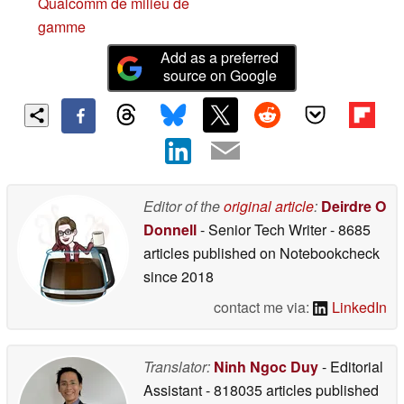
Qualcomm de milieu de
gamme
Add as a preferred
source on Google
Editor of the
original article
:
Deirdre O
Donnell
- Senior Tech Writer
- 8685
articles published on Notebookcheck
since 2018
contact me via:
LinkedIn
Translator:
Ninh Ngoc Duy
- Editorial
Assistant
- 818035 articles published