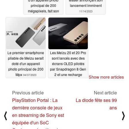
principal de 200
lancement imminent
mégapixels, fait son
11/14/2023
entrée sur le marché
pour moins de 600
dollars
12/01/2023
Le premier smartphone
Les Meizu 20 et 20 Pro
pliable de Meizu serait
sont lancés avec des
doté d'un appareil
écrans OLED pilotés
photo principal de 200
par Snapdragon 8 Gen
Mpx
2 et une recharge
04/07/2023
Show more articles
jusqu'à 80W
03/31/2023
Previous article
Next article
PlayStation Portal : La
La diode fête ses 99
dernière console de jeux
ans
⟨
⟩
en streaming de Sony est
équipée d'un SoC