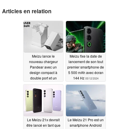
Articles en relation
Meizu lance le
Meizu fixe la date de
nouveau chargeur
lancement de son tout
Pandear avec un
premier smartphone de
design compact à
5 500 mAh avec écran
double port et un
144 Hz
05/12/2024
support de charge
rapide de 67W
08/23/2024
Le Meizu 21x devrait
Le Meizu 21 Pro est un
être lancé en tant que
smartphone Android