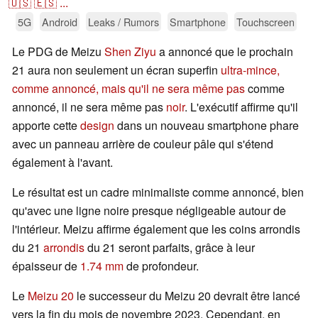
🇺🇸
🇪🇸
...
5G
Android
Leaks / Rumors
Smartphone
Touchscreen
Le PDG de Meizu
Shen Ziyu
a annoncé que le prochain
21 aura non seulement un écran superfin
ultra-mince,
comme annoncé, mais qu'il ne sera même pas
comme
annoncé, il ne sera même pas
noir
. L'exécutif affirme qu'il
apporte cette
design
dans un nouveau smartphone phare
avec un panneau arrière de couleur pâle qui s'étend
également à l'avant.
Le résultat est un cadre minimaliste comme annoncé, bien
qu'avec une ligne noire presque négligeable autour de
l'intérieur. Meizu affirme également que les coins arrondis
du 21
arrondis
du 21 seront parfaits, grâce à leur
épaisseur de
1.74 mm
de profondeur.
Le
Meizu 20
le successeur du Meizu 20 devrait être lancé
vers la fin du mois de novembre 2023. Cependant, en