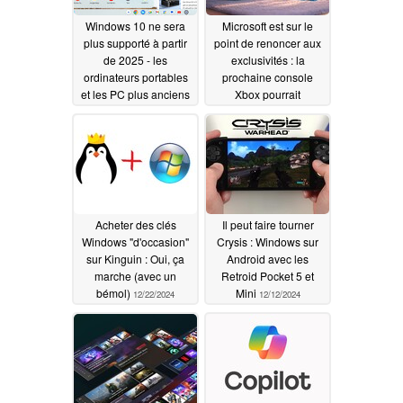
Windows 10 ne sera
Microsoft est sur le
plus supporté à partir
point de renoncer aux
de 2025 - les
exclusivités : la
ordinateurs portables
prochaine console
et les PC plus anciens
Xbox pourrait
peuvent encore durer
fonctionner sous
plus longtemps grâce à
Windows et dans les
Google ChromeOS
boutiques de jeux Epic,
Flex
GOG et Steam
12/23/2024
12/23/2024
Acheter des clés
Il peut faire tourner
Windows "d'occasion"
Crysis : Windows sur
sur Kinguin : Oui, ça
Android avec les
marche (avec un
Retroid Pocket 5 et
bémol)
Mini
12/22/2024
12/12/2024