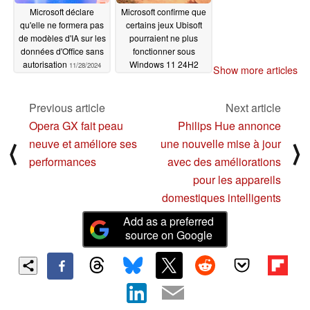
Microsoft déclare
Microsoft confirme que
qu'elle ne formera pas
certains jeux Ubisoft
de modèles d'IA sur les
pourraient ne plus
données d'Office sans
fonctionner sous
autorisation
Windows 11 24H2
11/28/2024
Show more articles
11/25/2024
Previous article
Next article
Opera GX fait peau
Philips Hue annonce
neuve et améliore ses
une nouvelle mise à jour
⟨
⟩
performances
avec des améliorations
pour les appareils
domestiques intelligents
Add as a preferred
source on Google