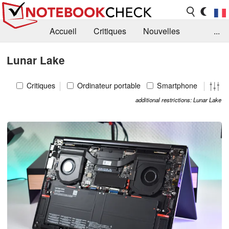
Accueil
Critiques
Nouvelles
...
FAQ
Bibliothèque
Guide d'achat
Lunar Lake
Recherche
Contact
Critiques
Ordinateur portable
Smartphone
additional restrictions: Lunar Lake