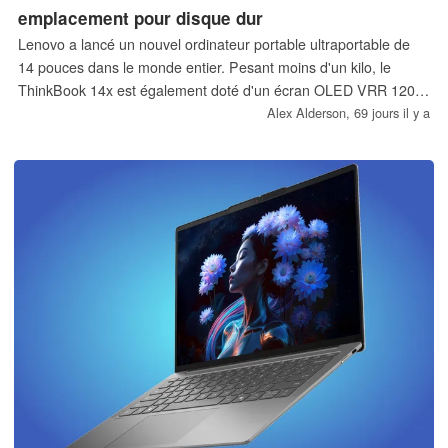
emplacement pour disque dur
Lenovo a lancé un nouvel ordinateur portable ultraportable de
14 pouces dans le monde entier. Pesant moins d'un kilo, le
ThinkBook 14x est également doté d'un écran OLED VRR 120
Hz, d'une mémoire vive pouvant atteindre 32 Go et d'un double
Alex Alderson,
69 jours il y a
emplacement pour disque SSD M.2. Le ThinkBook 14x est
également relativement fin (12,9 mm à 15,6 mm).