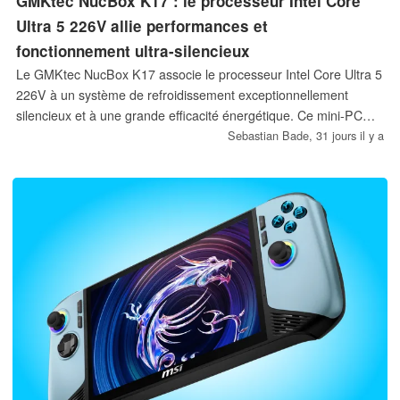
GMKtec NucBox K17 : le processeur Intel Core
Ultra 5 226V allie performances et
fonctionnement ultra-silencieux
Le GMKtec NucBox K17 associe le processeur Intel Core Ultra 5
226V à un système de refroidissement exceptionnellement
silencieux et à une grande efficacité énergétique. Ce mini-PC
compact est conçu pour les utilisateurs exigeants dans les
Sebastian Bade,
31 jours il y a
domaines du bureautique et du multimédia ; il a su convaincre
lors des tests grâce à ses fonctionnalités modernes, sa faible
consommation d'énergie et son excellente adaptation à un
usage quotidien.