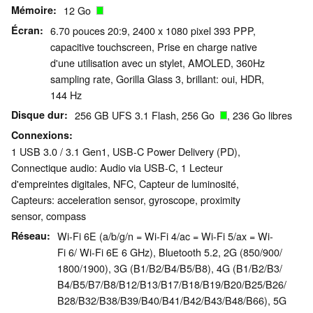
Mémoire
12 Go
Écran
6.70 pouces 20:9, 2400 x 1080 pixel 393 PPP,
capacitive touchscreen, Prise en charge native
d'une utilisation avec un stylet, AMOLED, 360Hz
sampling rate, Gorilla Glass 3, brillant: oui, HDR,
144 Hz
Disque dur
256 GB UFS 3.1 Flash, 256 Go
, 236 Go libres
Connexions
1 USB 3.0 / 3.1 Gen1, USB-C Power Delivery (PD),
Connectique audio: Audio via USB-C, 1 Lecteur
d'empreintes digitales, NFC, Capteur de luminosité,
Capteurs: acceleration sensor, gyroscope, proximity
sensor, compass
Réseau
Wi-Fi 6E (a/b/g/n = Wi-Fi 4/ac = Wi-Fi 5/ax = Wi-
Fi 6/ Wi-Fi 6E 6 GHz), Bluetooth 5.2, 2G (850/​900/​
1800/​1900), 3G (B1/​B2/​B4/​B5/​B8), 4G (B1/​B2/​B3/​
B4/​B5/​B7/​B8/​B12/​B13/​B17/​B18/​B19/​B20/​B25/​B26/​
B28/​B32/​B38/​B39/​B40/​B41/​B42/​B43/​B48/​B66), 5G