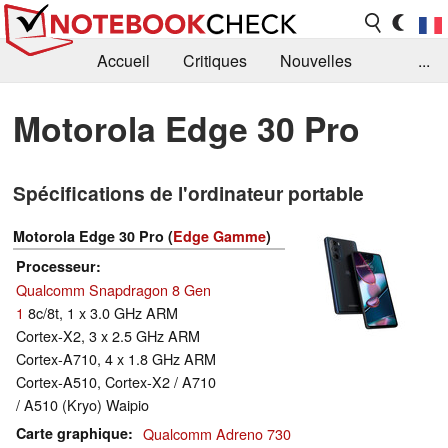
Accueil
Critiques
Nouvelles
...
FAQ
Bibliothèque
Guide d'achat
Motorola Edge 30 Pro
Recherche
Contact
Spécifications de l'ordinateur portable
Motorola Edge 30 Pro (
Edge Gamme
)
Processeur
Qualcomm Snapdragon 8 Gen
1
8c/8t, 1 x 3.0 GHz ARM
Cortex-X2, 3 x 2.5 GHz ARM
Cortex-A710, 4 x 1.8 GHz ARM
Cortex-A510, Cortex-X2 / A710
/ A510 (Kryo) Waipio
Carte graphique
Qualcomm Adreno 730