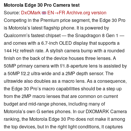
Motorola Edge 30 Pro Camera test
Source:
DxOMark
EN→FR
Archive.org version
Competing in the Premium price segment, the Edge 30 Pro
is Motorola’s latest flagship phone. It is powered by
Qualcomm’s fastest chipset — the Snapdragon 8 Gen 1 —
and comes with a 6.7-inch OLED display that supports a
144 Hz refresh rate. A stylish camera bump with a rounded
finish on the back of the device houses three lenses. A
50MP primary camera with f/1.8-aperture lens is assisted by
a 50MP f/2.2 ultra-wide and a 2MP depth sensor. The
ultrawide also doubles as a macro lens. As a consequence,
the Edge 30 Pro’s macro capabilities should be a step up
from the 2MP macro lenses that are common on current
budget and mid-range phones, including many of
Motorola’s own G series phones. In our DXOMARK Camera
ranking, the Motorola Edge 30 Pro does not make it among
the top devices, but in the right light conditions, it captures