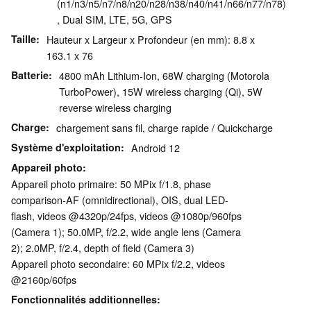
(n1/​n3/​n5/​n7/​n8/​n20/​n28/​n38/​n40/​n41/​n66/​n77/​n78)
, Dual SIM, LTE, 5G, GPS
Taille
Hauteur x Largeur x Profondeur (en mm): 8.8 x
163.1 x 76
Batterie
4800 mAh Lithium-Ion, 68W charging (Motorola
TurboPower), 15W wireless charging (Qi), 5W
reverse wireless charging
Charge
chargement sans fil, charge rapide / Quickcharge
Système d'exploitation
Android 12
Appareil photo
Appareil photo primaire: 50 MPix f/​1.8, phase
comparison-AF (omnidirectional), OIS, dual LED-
flash, videos @4320p/​24fps, videos @1080p/​960fps
(Camera 1); 50.0MP, f/​2.2, wide angle lens (Camera
2); 2.0MP, f/​2.4, depth of field (Camera 3)
Appareil photo secondaire: 60 MPix f/​2.2, videos
@2160p/​60fps
Fonctionnalités additionnelles