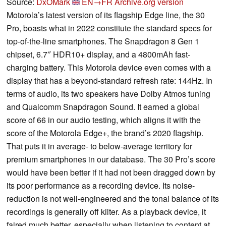
Source:
DxOMark
EN→FR
Archive.org version
Motorola’s latest version of its flagship Edge line, the 30
Pro, boasts what in 2022 constitute the standard specs for
top-of-the-line smartphones. The Snapdragon 8 Gen 1
chipset, 6.7″ HDR10+ display, and a 4800mAh fast-
charging battery. This Motorola device even comes with a
display that has a beyond-standard refresh rate: 144Hz. In
terms of audio, its two speakers have Dolby Atmos tuning
and Qualcomm Snapdragon Sound. It earned a global
score of 66 in our audio testing, which aligns it with the
score of the Motorola Edge+, the brand’s 2020 flagship.
That puts it in average- to below-average territory for
premium smartphones in our database. The 30 Pro’s score
would have been better if it had not been dragged down by
its poor performance as a recording device. Its noise-
reduction is not well-engineered and the tonal balance of its
recordings is generally off kilter. As a playback device, it
faired much better, especially when listening to content at