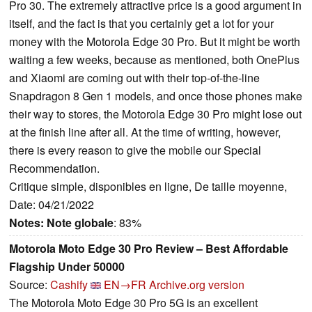
Pro 30. The extremely attractive price is a good argument in
itself, and the fact is that you certainly get a lot for your
money with the Motorola Edge 30 Pro. But it might be worth
waiting a few weeks, because as mentioned, both OnePlus
and Xiaomi are coming out with their top-of-the-line
Snapdragon 8 Gen 1 models, and once those phones make
their way to stores, the Motorola Edge 30 Pro might lose out
at the finish line after all. At the time of writing, however,
there is every reason to give the mobile our Special
Recommendation.
Critique simple, disponibles en ligne, De taille moyenne,
Date: 04/21/2022
Notes:
Note globale
: 83%
Motorola Moto Edge 30 Pro Review – Best Affordable
Flagship Under 50000
Source:
Cashify
EN→FR
Archive.org version
The Motorola Moto Edge 30 Pro 5G is an excellent