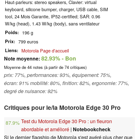
Haut-parleurs: stereo speakers, Clavier: virtual
keyboard, silicone bumper, charger, USB cable, SIM
tool, 24 Mois Garantie, IP52-certified; SAR: 0.96
W/kg (head), 1.43 W/kg (body), sans ventilateur
Poids
196 g
Prix
799 euros
Liens
Motorola Page d'accueil
82.93%
- Bon
Note moyenne:
Moyenne de
44
notes (à partir de
74
critiques)
prix: 77%, performances: 93%, équipement: 75%,
écran: 91% mobilité: 80%, finition: 82%, ergonomie: 77%,
degré de nuisance: 92%
Critiques pour le/la Motorola Edge 30 Pro
Test du Motorola Edge 30 Pro : un fleuron
87.9%
abordable et amélioré
|
Notebookcheck
Si le dernier flagship de Motorola s'est avéré plus cher que