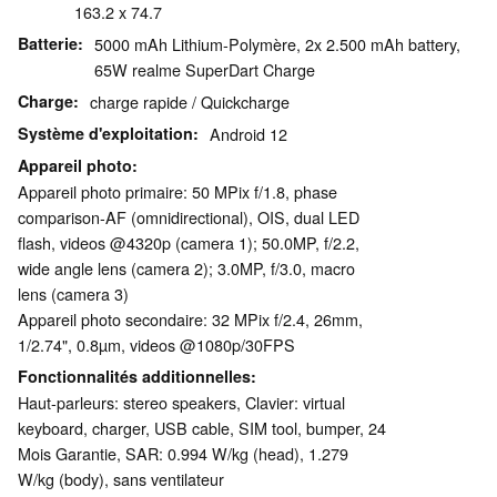
163.2 x 74.7
Batterie
5000 mAh Lithium-Polymère, 2x 2.500 mAh battery,
65W realme SuperDart Charge
Charge
charge rapide / Quickcharge
Système d'exploitation
Android 12
Appareil photo
Appareil photo primaire: 50 MPix f/​1.8, phase
comparison-AF (omnidirectional), OIS, dual LED
flash, videos @4320p (camera 1); 50.0MP, f/​2.2,
wide angle lens (camera 2); 3.0MP, f/​3.0, macro
lens (camera 3)
Appareil photo secondaire: 32 MPix f/2.4, 26mm,
1/2.74", 0.8µm, videos @1080p/​30FPS
Fonctionnalités additionnelles
Haut-parleurs: stereo speakers, Clavier: virtual
keyboard, charger, USB cable, SIM tool, bumper, 24
Mois Garantie, SAR: 0.994 W/kg (head), 1.279
W/kg (body), sans ventilateur