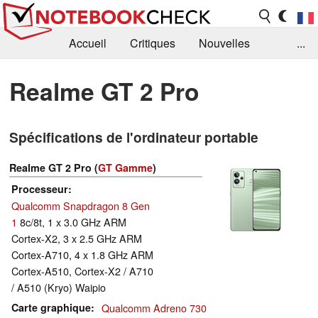
Accueil
Critiques
Nouvelles
...
FAQ
Bibliothèque
Guide d'achat
Realme GT 2 Pro
Recherche
Contact
Spécifications de l'ordinateur portable
Realme GT 2 Pro (
GT Gamme
)
Processeur
Qualcomm Snapdragon 8 Gen
1
8c/8t, 1 x 3.0 GHz ARM
Cortex-X2, 3 x 2.5 GHz ARM
Cortex-A710, 4 x 1.8 GHz ARM
Cortex-A510, Cortex-X2 / A710
/ A510 (Kryo) Waipio
Carte graphique
Qualcomm Adreno 730