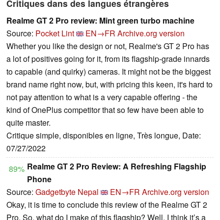
Critiques dans des langues étrangères
Realme GT 2 Pro review: Mint green turbo machine
Source:
Pocket Lint
EN→FR
Archive.org version
Whether you like the design or not, Realme's GT 2 Pro has
a lot of positives going for it, from its flagship-grade innards
to capable (and quirky) cameras. It might not be the biggest
brand name right now, but, with pricing this keen, it's hard to
not pay attention to what is a very capable offering - the
kind of OnePlus competitor that so few have been able to
quite master.
Critique simple, disponibles en ligne, Très longue, Date:
07/27/2022
Realme GT 2 Pro Review: A Refreshing Flagship
89%
Phone
Source:
Gadgetbyte Nepal
EN→FR
Archive.org version
Okay, it is time to conclude this review of the Realme GT 2
Pro. So, what do I make of this flagship? Well, I think it’s a