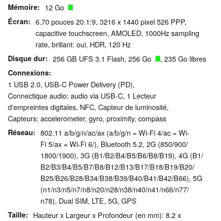
Mémoire
12 Go
Écran
6.70 pouces 20.1:9, 3216 x 1440 pixel 526 PPP,
capacitive touchscreen, AMOLED, 1000Hz sampling
rate, brillant: oui, HDR, 120 Hz
Disque dur
256 GB UFS 3.1 Flash, 256 Go
, 235 Go libres
Connexions
1 USB 2.0, USB-C Power Delivery (PD),
Connectique audio: audio via USB-C, 1 Lecteur
d'empreintes digitales, NFC, Capteur de luminosité,
Capteurs: accelerometer, gyro, proximity, compass
Réseau
802.11 a/b/g/n/ac/ax (a/b/g/n = Wi-Fi 4/ac = Wi-
Fi 5/ax = Wi-Fi 6/), Bluetooth 5.2, 2G (850/​900/​
1800/​1900), 3G (B1/​B2/​B4/​B5/​B6/​B8/​B19), 4G (B1/​
B2/​B3/​B4/​B5/​B7/​B8/​B12/​B13/​B17/​B18/​B19/​B20/​
B25/​B26/​B28/​B34/​B38/​B39/​B40/​B41/​B42/​B66), 5G
(n1/​n3/​n5/​n7/​n8/​n20/​n28/​n38/​n40/​n41/​n66/​n77/​
n78), Dual SIM, LTE, 5G, GPS
Taille
Hauteur x Largeur x Profondeur (en mm): 8.2 x