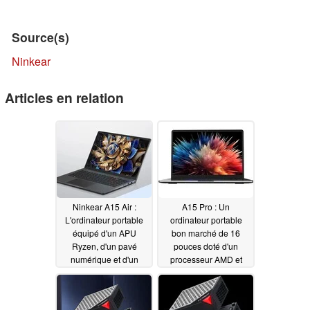
Source(s)
Ninkear
Articles en relation
Ninkear A15 Air :
A15 Pro : Un
L'ordinateur portable
ordinateur portable
équipé d'un APU
bon marché de 16
Ryzen, d'un pavé
pouces doté d'un
numérique et d'un
processeur AMD et
capteur d'empreintes
d'un écran QHD 120
digitales est désormais
Hz
06/04/2025
disponible avec un