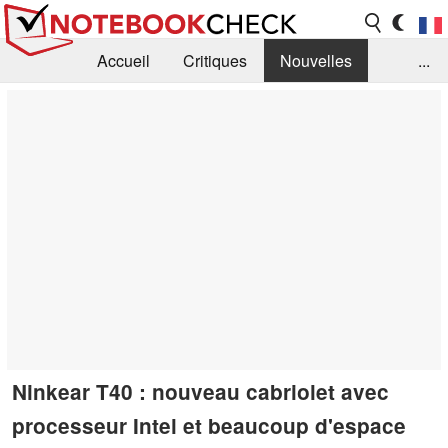
Accueil
Critiques
Nouvelles
...
FAQ
Bibliothèque
Guide d'achat
Recherche
Contact
Ninkear T40 : nouveau cabriolet avec
processeur Intel et beaucoup d'espace