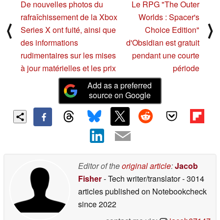
De nouvelles photos du
Le RPG "The Outer
rafraîchissement de la Xbox
Worlds : Spacer's
⟨
⟩
Series X ont fuité, ainsi que
Choice Edition"
des informations
d'Obsidian est gratuit
rudimentaires sur les mises
pendant une courte
à jour matérielles et les prix
période
Add as a preferred
source on Google
Editor of the
original article
:
Jacob
Fisher
- Tech writer/translator
- 3014
articles published on Notebookcheck
since 2022