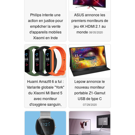
Philips intente une
ASUS annonce les
action en justice pour
premiers moniteurs de
empêcher la vente
jeu 4K HDMI 2.1 au
d'appareils mobiles
monde
08/05/2020
Xiaomi en Inde
12/03/2020
Huami Amazfit 6 a fui :
Lepow annonce le
Variante globale "York"
nouveau moniteur
du Xiaomi Mi Band 5
portable Z1-Gamut
avec moniteur
USB de type C
d'oxygène sanguin,
07/29/2020
Amazon Alexa, et suivi
de la fréquence
cardiaque sur 24
heures
07/31/2020