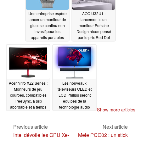
Une entreprise espère
AOC U32U1 :
lancer un moniteur de
lancement d'un
glucose continu non
moniteur Porsche
invasif pour les
Design récompensé
appareils portables
par le prix Red Dot
Design
07/23/2020
07/22/2020
Acer Nitro XZ2 Series :
Les nouveaux
Moniteurs de jeu
téléviseurs OLED et
courbes, compatibles
LCD Philips seront
FreeSync, à prix
équipés de la
abordable et à temps
technologie audio
Show more articles
de réponse rapide, à
Bowers & Wilkins dans
partir de 199,99 $US
le cadre d'un
partenariat élargi
Previous article
Next article
07/18/2020
07/17/2020
Intel dévoile les GPU Xe-
Mele PCG02 : un stick