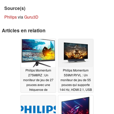
Source(s)
Philips
via
Guru3D
Articles en relation
Philips Momentum
Philips Momentum
275M8RZ : Un
559M1RYVL : Un
moniteur de jeu de 27
moniteur de jeu de 55
pouces avec une
pouces qui supporte
fréquence de
144 Hz, HDMI 2.1, USB
rafraîchissement de
Type-C Power Delivery,
165 Hz et la prise en
AMD FreeSync et
charge de NVIDIA G-
NVIDIA G-Sync
Sync
04/13/2021
02/24/2021