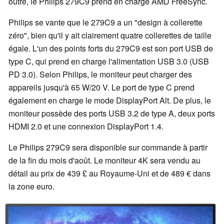
outre, le Philips 279C9 prend en charge AMD FreeSync.
Philips se vante que le 279C9 a un "design à collerette
zéro", bien qu'il y ait clairement quatre collerettes de taille
égale. L'un des points forts du 279C9 est son port USB de
type C, qui prend en charge l'alimentation USB 3.0 (USB
PD 3.0). Selon Philips, le moniteur peut charger des
appareils jusqu'à 65 W/20 V. Le port de type C prend
également en charge le mode DisplayPort Alt. De plus, le
moniteur possède des ports USB 3.2 de type A, deux ports
HDMI 2.0 et une connexion DisplayPort 1.4.
Le Philips 279C9 sera disponible sur commande à partir
de la fin du mois d'août. Le moniteur 4K sera vendu au
détail au prix de 439 £ au Royaume-Uni et de 489 € dans
la zone euro.