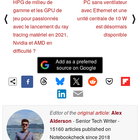
HPG de milieu de
PC sans ventilateur
gamme et les GPU de
avec Ethernet et une
⟨
⟩
jeu pour passionnés
unité centrale de 10 W
avec le lancement du ray
est désormais
tracing matériel en 2021,
disponible
Nvidia et AMD en
difficulté ?
Add as a preferred
source on Google
Editor of the
original article
:
Alex
Alderson
- Senior Tech Writer
-
15160 articles published on
Notebookcheck
since 2018