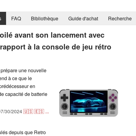
s
FAQ
Bibliothèque
Guide d'achat
Recherche
ilé avant son lancement avec
rapport à la console de jeu rétro
 prépare une nouvelle
end à ce que le
 prédécesseur en
e capacité de batterie
07/30/2024
🇺🇸
🇪🇸
...
ulés depuis que Retro