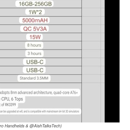
tro Handhelds & @AishTalksTech)