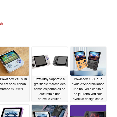
ch
 Powkiddy V10 slim
Powkiddy s'apprête à
Powkiddy X35S : La
d est beau et bon
gratifier le marché des
rivale d'Anbernic lance
marché
consoles portables de
une nouvelle console
09/17/2024
jeux rétro d'une
de jeu rétro verticale
nouvelle version
avec un design copié
horizontale à petit prix
et la prise en charge
d'un moniteur externe
09/03/2024
08/25/2024