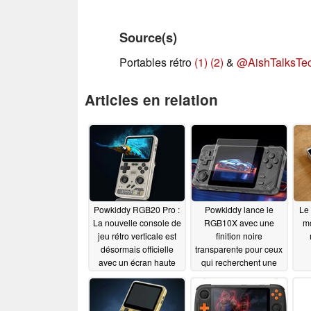
Source(s)
Portables rétro
(1)
(2)
&
@AishTalksTe
Articles en relation
Powkiddy RGB20 Pro :
Powkiddy lance le
Le
La nouvelle console de
RGB10X avec une
mo
jeu rétro verticale est
finition noire
désormais officielle
transparente pour ceux
avec un écran haute
qui recherchent une
résolution et jusqu'à 10
nouvelle console de
heures d'autonomie
jeu rétro à petit prix
09/23/2024
09/17/2024