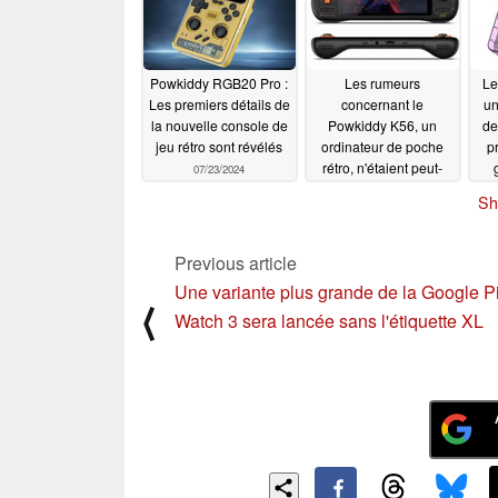
Powkiddy RGB20 Pro :
Les rumeurs
Le
Les premiers détails de
concernant le
un
la nouvelle console de
Powkiddy K56, un
de
jeu rétro sont révélés
ordinateur de poche
p
rétro, n'étaient peut-
07/23/2024
être pas fondées
Sh
06/29/2024
Previous article
Une variante plus grande de la Google P
⟨
Watch 3 sera lancée sans l'étiquette XL