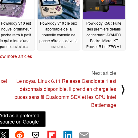
 Powkiddy V10 est
Powkiddy V10 : le prix
Powkiddy K56 : Fuite
 nouvel ordinateur
abordable de la
des premiers détails
 poche rétro à petit
nouvelle console de
concernant AYANEO
rix qui a tout d'une
poche rétro est dévoilé
Pocket Micro, KT
grande..
Pocket R1 et ZPG A1
06/28/2024
06/24/2024
Unicorn challenger
ow more articles
06/19/2024
Next article
ixel
Le noyau Linux 6.11 Release Candidate 1 est
⟩
désormais disponible. Il prend en charge les
puces sans fil Qualcomm SDX et les GPU Intel
Battlemage
Add as a preferred
source on Google