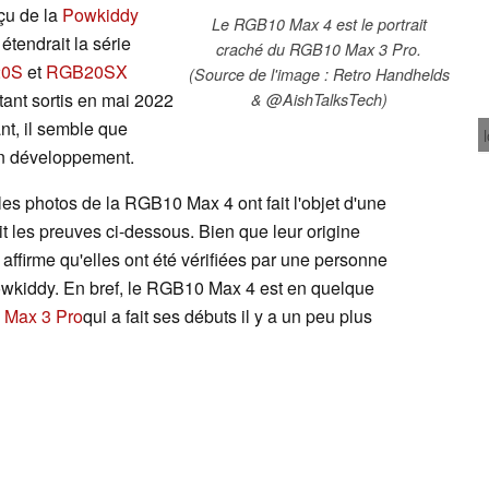
çu de la
Powkiddy
Le RGB10 Max 4 est le portrait
tendrait la série
craché du RGB10 Max 3 Pro.
0S
et
RGB20SX
(Source de l'image : Retro Handhelds
tant sortis en mai 2022
& @AishTalksTech)
nt, il semble que
en développement.
 les photos de la RGB10 Max 4 ont fait l'objet d'une
it les preuves ci-dessous. Bien que leur origine
affirme qu'elles ont été vérifiées par une personne
Powkiddy. En bref, le RGB10 Max 4 est en quelque
Max 3 Pro
qui a fait ses débuts il y a un peu plus