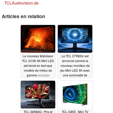
TCL
Audiovision.de
Articles en relation
Le nouveau téléviseur
Le TCL 27R83U est
TCL Q10K 4K Mini LED
annoncé comme le
est lancé en tant que
nouveau moniteur de
modèle de milieu de
jeu Mini LED 4K avec
gamme
une luminosité de
04/24/2024
pointe de 1 600 nits
04/06/2024
TCL 34R83Q : Prix et
TCL C855 : Mini TV