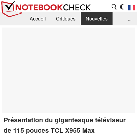
Accueil
Critiques
Nouvelles
...
FAQ
Bibliothèque
Guide d'achat
Recherche
Contact
Présentation du gigantesque téléviseur
de 115 pouces TCL X955 Max