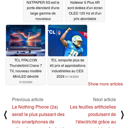
NXTPAPER 5G est le
Nxtwear S Plus AR
porte-étendard d'une
sont dotées d'un écran
large gamme de
OLED 120 Hz et d'un
nouveaux
prix abordable
smartphones
02/27/2024
02/17/2024
TCL FFALCON
TCL remporte plus de
Thunderbird Crane 7
40 prix et approbations
TV, nouveau modèle
industrielles au CES
MiniLED dévoilé
2024
01/16/2024
01/23/2024
Show more articles
Previous article
Next article
Le Nothing Phone (2a)
Les feuilles artificielles
⟨
⟩
serait le plus puissant des
produisent de
trois smartphones de
l'électricité grâce au