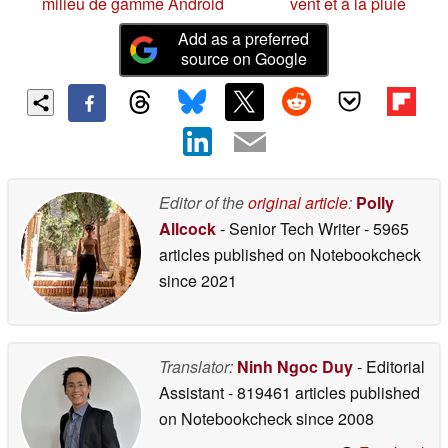
milieu de gamme Android
vent et à la pluie
Add as a preferred
source on Google
Editor of the
original article
:
Polly
Allcock
- Senior Tech Writer
- 5965
articles published on Notebookcheck
since 2021
Translator:
Ninh Ngoc Duy
- Editorial
Assistant
- 819461 articles published
on Notebookcheck
since 2008