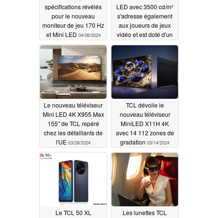
spécifications révélés
LED avec 3500 cd/m²
pour le nouveau
s'adresse également
moniteur de jeu 170 Hz
aux joueurs de jeux
et Mini LED
vidéo et est doté d'un
04/06/2024
système audio
puissant
04/02/2024
Le nouveau téléviseur
TCL dévoile le
Mini LED 4K X955 Max
nouveau téléviseur
155" de TCL repéré
MiniLED X11H 4K
chez les détaillants de
avec 14 112 zones de
l'UE
gradation
03/28/2024
03/14/2024
Le TCL 50 XL
Les lunettes TCL