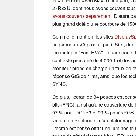
le X11H et le X955 Max. D'une part, la 
27R83U, dont nous avons couvert tous 
avons couverts séparément
. D'autre p
plus grand doté d'une courbure de 150
Comme le montrent les sites
DisplaySp
un panneau VA produit par CSOT, dont 
technologie "Fast-HVA", le panneau aff
contraste présumé de 4 000:1 et des an
moniteur prend en charge un taux de r
réponse GtG de 1 ms, ainsi que les t
SYNC.
De plus, l'écran de 34 pouces est censé
bits+FRC), ainsi qu'une couverture de
97 % pour DCI-P3 et 99 % pour sRGB. 
validation Pantone et d'un étalonnage 
L'écran est censé offrir une luminosit