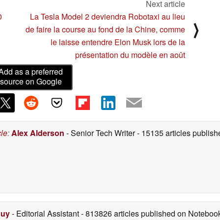
Next article
0
La Tesla Model 2 deviendra Robotaxi au lieu
⟩
de faire la course au fond de la Chine, comme
le laisse entendre Elon Musk lors de la
présentation du modèle en août
Add as a preferred
source on Google
cle
:
Alex Alderson
- Senior Tech Writer
- 15135 articles publi
Duy
- Editorial Assistant
- 813826 articles published on Notebo