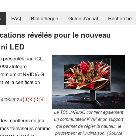
s
FAQ
Bibliothèque
Guide d'achat
Recherche
ications révélés pour le nouveau
ini LED
u présentés par TCL.
R83Q intègre
Premium et NVIDIA G-
 et la certification
04/06/2024
🇺🇸
🇨🇳
...
Le TCL 34R83Q contient également
un commutateur KVM et un support
des moniteurs de jeu,
qui permet de régler la hauteur, le
rmes téléviseurs comme
pivotement et l'inclinaison. (Source