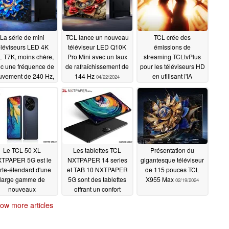
La série de mini
TCL lance un nouveau
TCL crée des
éléviseurs LED 4K
téléviseur LED Q10K
émissions de
 T7K, moins chère,
Pro Mini avec un taux
streaming TCLtvPlus
c une fréquence de
de rafraîchissement de
pour les téléviseurs HD
vement de 240 Hz,
144 Hz
en utilisant l'IA
04/22/2024
est désormais
générative tout en
isponible
recherchant des
04/22/2024
revenus de contenu de
marque
04/15/2024
Le TCL 50 XL
Les tablettes TCL
Présentation du
TPAPER 5G est le
NXTPAPER 14 series
gigantesque téléviseur
rte-étendard d'une
et TAB 10 NXTPAPER
de 115 pouces TCL
large gamme de
5G sont des tablettes
X955 Max
02/19/2024
nouveaux
offrant un confort
artphones
oculaire de haut
02/27/2024
ow more articles
niveau
02/27/2024