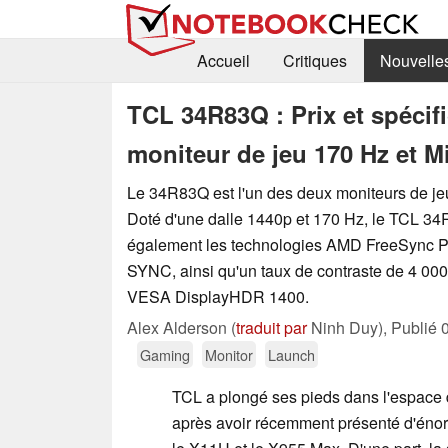
Accueil
Critiques
Nouvelle
TCL 34R83Q : Prix et spécif
moniteur de jeu 170 Hz et M
Le 34R83Q est l'un des deux moniteurs de je
Doté d'une dalle 1440p et 170 Hz, le TCL 34
également les technologies AMD FreeSync 
SYNC, ainsi qu'un taux de contraste de 4 000:1
VESA DisplayHDR 1400.
Alex Alderson (
traduit par
Ninh Duy),
Publié
Gaming
Monitor
Launch
TCL a plongé ses pieds dans l'espace 
après avoir récemment présenté d'éno