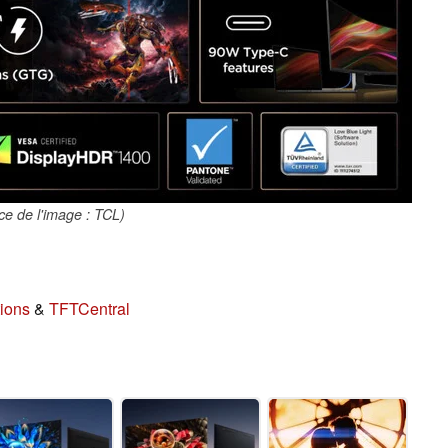
ce de l'image : TCL)
tions
&
TFTCentral