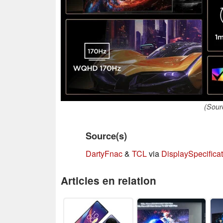
(Sour
Source(s)
Darty
Fnac
&
TCL
via
DisplaySpecifica
Articles en relation