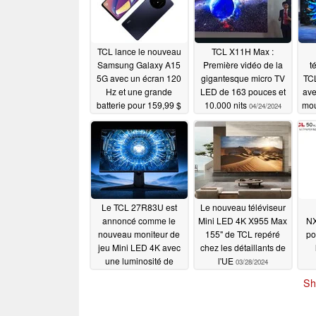
TCL lance le nouveau
TCL X11H Max :
Samsung Galaxy A15
Première vidéo de la
t
5G avec un écran 120
gigantesque micro TV
TCL
Hz et une grande
LED de 163 pouces et
ave
batterie pour 159,99 $
10.000 nits
mou
04/24/2024
05/04/2024
d
Le TCL 27R83U est
Le nouveau téléviseur
annoncé comme le
Mini LED 4K X955 Max
NX
nouveau moniteur de
155" de TCL repéré
po
jeu Mini LED 4K avec
chez les détaillants de
une luminosité de
l'UE
03/28/2024
pointe de 1 600 nits
sm
Sh
04/06/2024