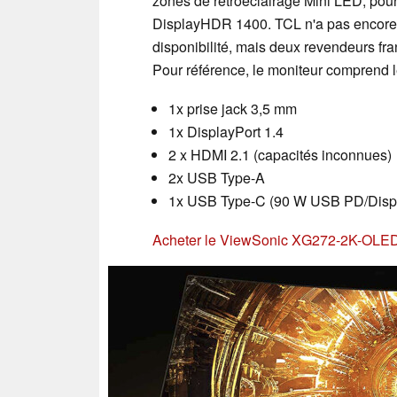
zones de rétroéclairage Mini LED, pour 
DisplayHDR 1400. TCL n'a pas encore r
disponibilité, mais deux revendeurs fra
Pour référence, le moniteur comprend le
1x prise jack 3,5 mm
1x DisplayPort 1.4
2 x HDMI 2.1 (capacités inconnues)
2x USB Type-A
1x USB Type-C (90 W USB PD/Displ
Acheter le ViewSonic XG272-2K-OLE