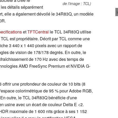
société a créé le
de l'image : TCL)
les détails séparément
art, elle a également dévoilé le 34R83Q, un modèle
0R.
ecifications
et
TFTCentral
le TCL 34R83Q utilise
TCL est propriétaire. Décrit par TCL comme une
iche 3 440 x 1 440 pixels avec un rapport de
gles de vision de 178/178 degrés. En outre, le
afraîchissement de 170 Hz avec des temps de
echnologies AMD FreeSync Premium et NVIDIA G-
 offrir une profondeur de couleur de 10 bits (8
 l'espace colorimétrique de 95 % pour Adobe RGB,
En outre, le TCL 34R83Q bénéficie d'une
en usine avec un écart de couleur Delta E <2.
é HDR maximale de 1 600 nits grâce à ses 1 152