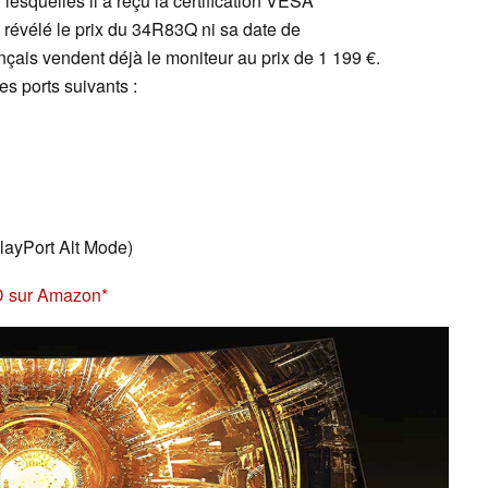
lesquelles il a reçu la certification VESA
évélé le prix du 34R83Q ni sa date de
nçais vendent déjà le moniteur au prix de 1 199 €.
s ports suivants :
ayPort Alt Mode)
D sur Amazon