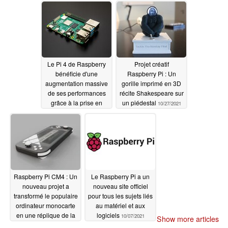
11/03/2021
OS Bullseye
11/11/2021
Le Pi 4 de Raspberry
Projet créatif
bénéficie d'une
Raspberry Pi : Un
augmentation massive
gorille imprimé en 3D
de ses performances
récite Shakespeare sur
grâce à la prise en
un piédestal
10/27/2021
charge de Vulkan 1.1
10/29/2021
Raspberry Pi CM4 : Un
Le Raspberry Pi a un
nouveau projet a
nouveau site officiel
transformé le populaire
pour tous les sujets liés
ordinateur monocarte
au matériel et aux
en une réplique de la
logiciels
10/07/2021
Show more articles
Nintendo Switch