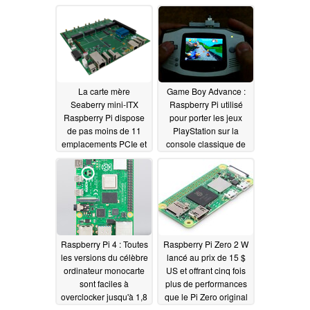
La carte mère
Game Boy Advance :
Seaberry mini-ITX
Raspberry Pi utilisé
Raspberry Pi dispose
pour porter les jeux
de pas moins de 11
PlayStation sur la
emplacements PCIe et
console classique de
d'une solide sélection
Nintendo
11/24/2021
de ports
11/26/2021
Raspberry Pi 4 : Toutes
Raspberry Pi Zero 2 W
les versions du célèbre
lancé au prix de 15 $
ordinateur monocarte
US et offrant cinq fois
sont faciles à
plus de performances
overclocker jusqu'à 1,8
que le Pi Zero original
GHz avec Raspberry Pi