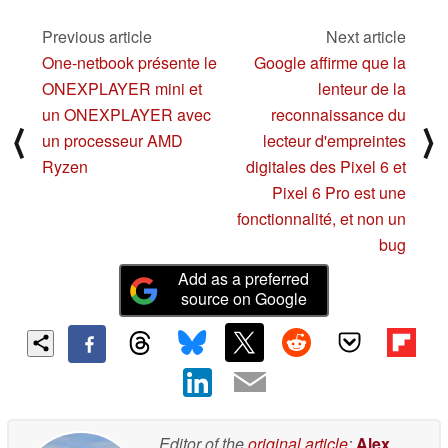
10/13/2021
Previous article
Next article
One-netbook présente le
Google affirme que la
ONEXPLAYER mini et
lenteur de la
un ONEXPLAYER avec
reconnaissance du
⟨
⟩
un processeur AMD
lecteur d'empreintes
Ryzen
digitales des Pixel 6 et
Pixel 6 Pro est une
fonctionnalité, et non un
bug
Add as a preferred
source on Google
Editor of the
original article
:
Alex