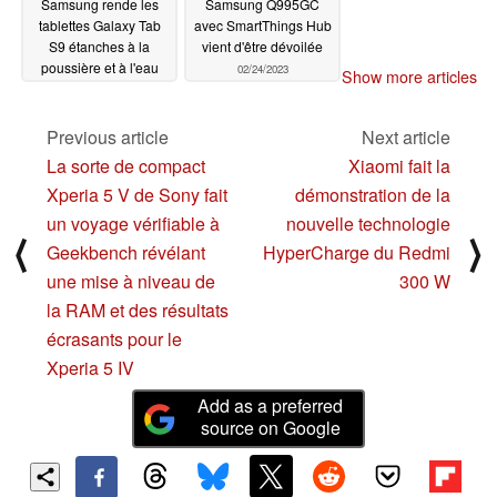
Samsung rende les
Samsung Q995GC
tablettes Galaxy Tab
avec SmartThings Hub
S9 étanches à la
vient d'être dévoilée
poussière et à l'eau
02/24/2023
Show more articles
cette année
02/24/2023
Previous article
Next article
La sorte de compact
Xiaomi fait la
Xperia 5 V de Sony fait
démonstration de la
un voyage vérifiable à
nouvelle technologie
⟨
⟩
Geekbench révélant
HyperCharge du Redmi
une mise à niveau de
300 W
la RAM et des résultats
écrasants pour le
Xperia 5 IV
Add as a preferred
source on Google