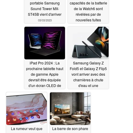
portable Samsung
capacités de la batterie
Sound Tower MX-
de la Watch6 sont
ST45B vient d'arriver
révélées par de
nouvelles fuites
03/03/2023
03/02/2023
iPad Pro 2024 : La
Samsung Galaxy Z
prochaine tablette haut
Fold5 et Galaxy Z Flip5
de gamme Apple
vont arriver avec des
devrait être équipée
charnières à chute
d'un écran OLED de
d'eau et une
LG ou Samsung
classification IPX8
02/26/2023
02/25/2023
La rumeur veut que
La barre de son phare