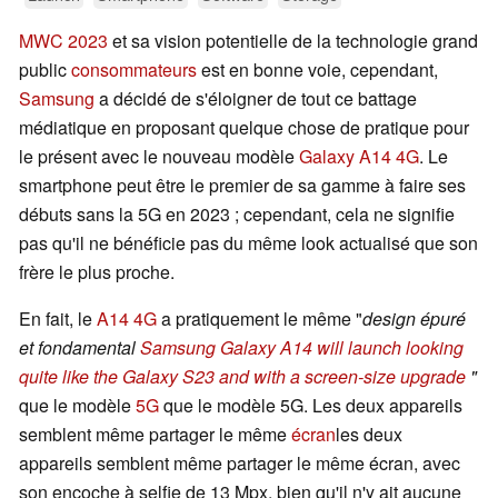
MWC 2023
et sa vision potentielle de la technologie grand
public
consommateurs
est en bonne voie, cependant,
Samsung
a décidé de s'éloigner de tout ce battage
médiatique en proposant quelque chose de pratique pour
le présent avec le nouveau modèle
Galaxy A14 4G
. Le
smartphone peut être le premier de sa gamme à faire ses
débuts sans la 5G en 2023 ; cependant, cela ne signifie
pas qu'il ne bénéficie pas du même look actualisé que son
frère le plus proche.
En fait, le
A14 4G
a pratiquement le même "
design épuré
et fondamental
Samsung Galaxy A14 will launch looking
quite like the Galaxy S23 and with a screen-size upgrade
"
que le modèle
5G
que le modèle 5G. Les deux appareils
semblent même partager le même
écran
les deux
appareils semblent même partager le même écran, avec
son encoche à selfie de 13 Mpx, bien qu'il n'y ait aucune