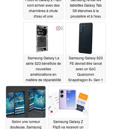
vont arriver avec des
tablettes Galaxy Tab
charnières à chute
S9 étanches à la
d'eau et une
poussière et à l'eau
classification IPX8
cette année
02/24/2023
02/25/2023
Samsung Galaxy La
Samsung Galaxy S23
série S23 bénéficie de
FE devrait être lancé
nouvelles
avec un SoC
améliorations en
Qualcomm
matière de réparabilité
Snapdragon 8+ Gen 1
en 2023
02/23/2023
02/22/2023
Selon une rumeur
Samsung Galaxy Z
douteuse, Samsung
Flip5 va recevoir un