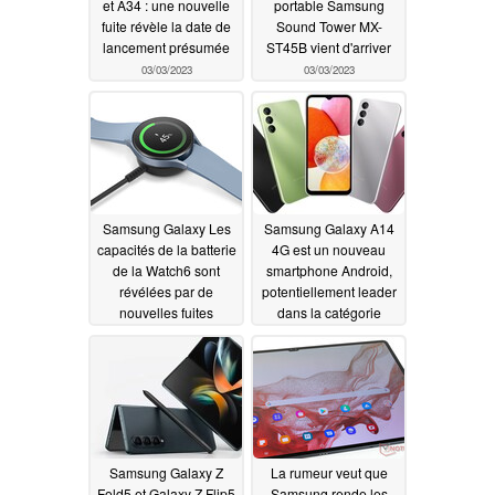
et A34 : une nouvelle
portable Samsung
fuite révèle la date de
Sound Tower MX-
lancement présumée
ST45B vient d'arriver
03/03/2023
03/03/2023
Samsung Galaxy Les
Samsung Galaxy A14
capacités de la batterie
4G est un nouveau
de la Watch6 sont
smartphone Android,
révélées par de
potentiellement leader
nouvelles fuites
dans la catégorie
budget
03/02/2023
03/01/2023
Samsung Galaxy Z
La rumeur veut que
Fold5 et Galaxy Z Flip5
Samsung rende les