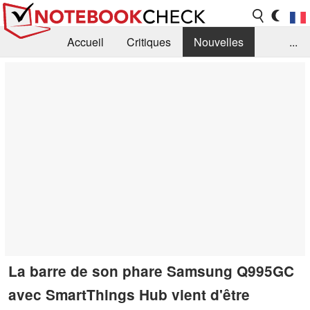
Accueil
Critiques
Nouvelles
...
FAQ
Bibliothèque
Guide d'achat
Recherche
Contact
La barre de son phare Samsung Q995GC
avec SmartThings Hub vient d'être