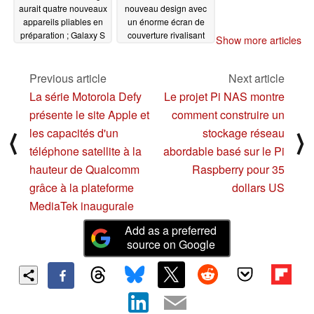
aurait quatre nouveaux
nouveau design avec
appareils pliables en
un énorme écran de
préparation ; Galaxy S
couverture rivalisant
Show more articles
Premium remplacerait
avec le Oppo Find N2
la variante S Plus
Flip
02/22/2023
Previous article
Next article
02/22/2023
La série Motorola Defy
Le projet Pi NAS montre
présente le site Apple et
comment construire un
les capacités d'un
stockage réseau
⟨
⟩
téléphone satellite à la
abordable basé sur le Pi
hauteur de Qualcomm
Raspberry pour 35
grâce à la plateforme
dollars US
MediaTek inaugurale
Add as a preferred
source on Google