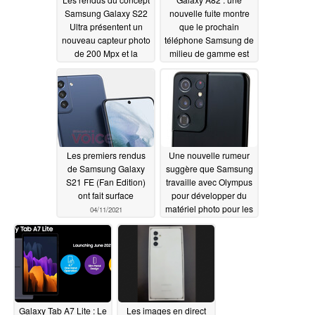
Samsung Galaxy S22
nouvelle fuite montre
Ultra présentent un
que le prochain
nouveau capteur photo
téléphone Samsung de
de 200 Mpx et la
milieu de gamme est
marque Olympus
dépourvu de flip-cam
04/12/2021
04/12/2021
Les premiers rendus
Une nouvelle rumeur
de Samsung Galaxy
suggère que Samsung
S21 FE (Fan Edition)
travaille avec Olympus
ont fait surface
pour développer du
matériel photo pour les
04/11/2021
modèles Galaxy Z Fold
3 et Galaxy S22 Ultra
04/10/2021
Galaxy Tab A7 Lite : Le
Les images en direct