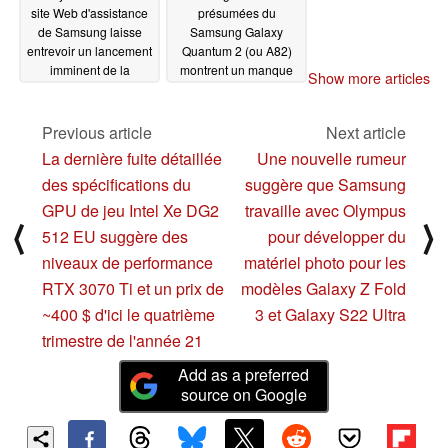
site Web d'assistance
présumées du
de Samsung laisse
Samsung Galaxy
entrevoir un lancement
Quantum 2 (ou A82)
imminent de la
montrent un manque
Show more articles
nouvelle ardoise
décevant de
économique
pivotement
04/09/2021
04/09/2021
Previous article
Next article
La dernière fuite détaillée
Une nouvelle rumeur
des spécifications du
suggère que Samsung
GPU de jeu Intel Xe DG2
travaille avec Olympus
⟨
⟩
512 EU suggère des
pour développer du
niveaux de performance
matériel photo pour les
RTX 3070 Ti et un prix de
modèles Galaxy Z Fold
~400 $ d'ici le quatrième
3 et Galaxy S22 Ultra
trimestre de l'année 21
Add as a preferred
source on Google