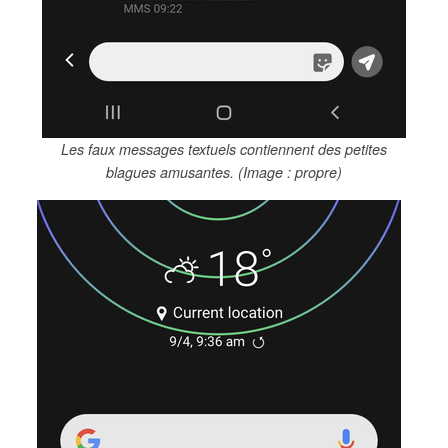
Les faux messages textuels contiennent des petites
blagues amusantes. (Image : propre)