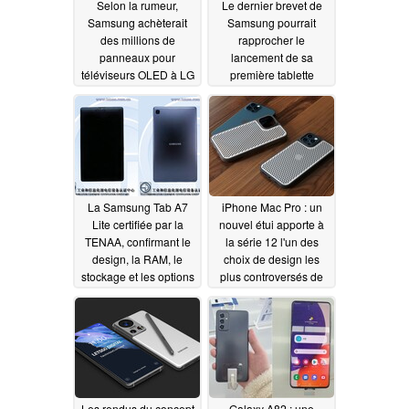
Selon la rumeur,
Le dernier brevet de
Samsung achèterait
Samsung pourrait
des millions de
rapprocher le
panneaux pour
lancement de sa
téléviseurs OLED à LG
première tablette
pliable
04/14/2021
04/13/2021
La Samsung Tab A7
iPhone Mac Pro : un
Lite certifiée par la
nouvel étui apporte à
TENAA, confirmant le
la série 12 l'un des
design, la RAM, le
choix de design les
stockage et les options
plus controversés de
de connectivité
Apple
04/13/2021
04/13/2021
Les rendus du concept
Galaxy A82 : une