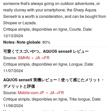
someone that's always going on outdoor adventures, or
really clumsy with your smartphone, the Sharp Aquos
Sense9 is a worth a consideration, and can be bought from
Shopee or Lazada.
Critique simple, disponibles en ligne, Courte, Date:
12/13/2024
Notes:
Note globale
: 80%
可愛くてスゴいやつ。AQUOS sense9 レビュー
Source:
SMHN
JA→FR
Critique simple, disponibles en ligne, Longue, Date:
11/07/2024
AQUOS sense9 実機レビュー！使って感じたメリット・
デメリットと評価
Source:
Mobile-com JP
JA→FR
Critique simple, disponibles en ligne, Très longue, Date:
11/06/2024