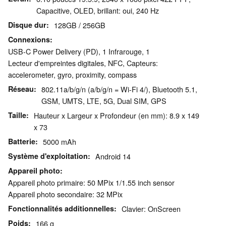
Capacitive, OLED, brillant: oui, 240 Hz
Disque dur
128GB / 256GB
Connexions
USB-C Power Delivery (PD), 1 Infrarouge, 1
Lecteur d'empreintes digitales, NFC, Capteurs:
accelerometer, gyro, proximity, compass
Réseau
802.11a/b/g/n (a/b/g/n = Wi-Fi 4/), Bluetooth 5.1,
GSM, UMTS, LTE, 5G, Dual SIM, GPS
Taille
Hauteur x Largeur x Profondeur (en mm): 8.9 x 149
x 73
Batterie
5000 mAh
Système d'exploitation
Android 14
Appareil photo
Appareil photo primaire: 50 MPix 1/1.55 ​​inch sensor
Appareil photo secondaire: 32 MPix
Fonctionnalités additionnelles
Clavier: OnScreen
Poids
166 g