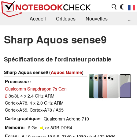
Accueil
Critiques
Nouvelles
...
FAQ
Bibliothèque
Guide d'achat
Sharp Aquos sense9
Recherche
Contact
Spécifications de l'ordinateur portable
Sharp Aquos sense9 (
Aquos Gamme
)
Processeur
Qualcomm Snapdragon 7s Gen
2
8c/8t, 4 x 2.4 GHz ARM
Cortex-A78, 4 x 2.0 GHz ARM
Cortex-A55, Cortex-A78 / A55
Carte graphique
Qualcomm Adreno 710
Mémoire
6 Go
, or 8GB DDR4
Écran
6.10 pouces 19.5:9, 2340 x 1080 pixel 422 PPP,