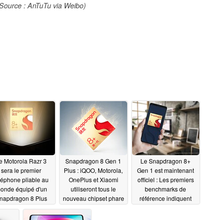
 (Source : AnTuTu via Weibo)
e Motorola Razr 3
Snapdragon 8 Gen 1
Le Snapdragon 8+
sera le premier
Plus : iQOO, Motorola,
Gen 1 est maintenant
léphone pliable au
OnePlus et Xiaomi
officiel : Les premiers
onde équipé d'un
utiliseront tous le
benchmarks de
napdragon 8 Plus
nouveau chipset phare
référence indiquent
Gen 1
de Qualcomm, tandis
des niveaux de
05/22/2022
que le Realme GT2
performance de type