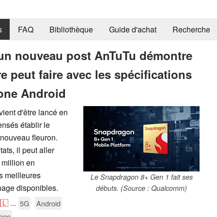
s
FAQ
Bibliothèque
Guide d'achat
Recherche
 un nouveau post AnTuTu démontre
 peut faire avec les spécifications
one Android
ient d'être lancé en
sés établir le
 nouveau fleuron.
ts, il peut aller
 million en
s meilleures
Le Snapdragon 8+ Gen 1 fait ses
hage disponibles.
débuts. (Source : Qualcomm)
🇱
...
5G
Android
een