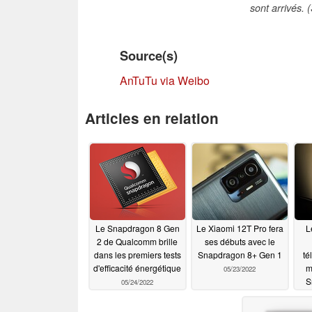
sont arrivés.
Source(s)
AnTuTu via Weibo
Articles en relation
Le Snapdragon 8 Gen
Le Xiaomi 12T Pro fera
L
2 de Qualcomm brille
ses débuts avec le
dans les premiers tests
Snapdragon 8+ Gen 1
té
d'efficacité énergétique
m
05/23/2022
S
05/24/2022