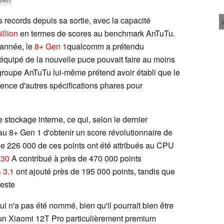
 records depuis sa sortie, avec la capacité
illion
en termes de scores au benchmark AnTuTu.
-année, le
8+ Gen 1
qualcomm a prétendu
équipé de la nouvelle puce pouvait faire au moins
 groupe AnTuTu lui-même prétend avoir établi que le
sence d'autres spécifications phares pour
 stockage interne, ce qui, selon le dernier
 8+ Gen 1 d'obtenir un score révolutionnaire de
de 226 000 de ces points ont été attribués au CPU
730
A contribué à près de 470 000 points
 3.1
ont ajouté près de 195 000 points, tandis que
reste
qui n'a pas été nommé, bien qu'il pourrait bien être
un Xiaomi 12T Pro particulièrement premium