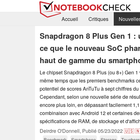
Accueil
Critiques
Nouvelle
Snapdragon 8 Plus Gen 1 :
ce que le nouveau SoC phare
haut de gamme du smartph
Le chipset Snapdragon 8 Plus (ou 8+) Gen 1 v
même temps que les premiers benchmarks cen
potentiel de scores AnTuTu à sept chiffres du
Cependant, selon une nouvelle série de résulta
encore plus loin, en dépassant facilement 1,1
combinaison avec Android 12 et certaines de
spécifications de RAM, de stockage et d'affic
Deirdre O'Donnell,
Publié
05/23/2022
🇺🇸

Benchmark
Smartphone
Storage
Touchscr