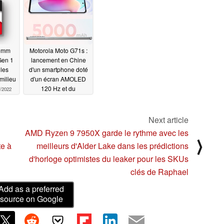
Master Exploration
Dimensity 9000, le
Edition impressionne
nouvel Adreno 730 bat
dans AnTuTu
largement le A15
05/21/2022
Bionic
05/21/2022
comm
Motorola Moto G71s :
Gen 1
lancement en Chine
les
d'un smartphone doté
milieu
d'un écran AMOLED
120 Hz et du
/2022
Snapdragon 695 5G
05/20/2022
Next article
AMD Ryzen 9 7950X garde le rythme avec les
⟩
te à
meilleurs d'Alder Lake dans les prédictions
d'horloge optimistes du leaker pour les SKUs
clés de Raphael
Add as a preferred
source on Google