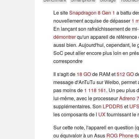
Le site
Snapdragon 8 Gen 1
a battu des
nouvellement acquise de dépasser
1 m
En lançant son rafraîchissement de mi
démontrer
qu'un appareil de référence 
aussi bien. Aujourd'hui, cependant, le
SoC peut aller encore plus loin en pré
correspondre
Il s'agit de
18 GO
de RAM et
512 GO
de
message d'AnTuTu sur Weibo, permet au
pas moins de
1 118 161
. Un peu plus 
lui-même, avec le processeur
Adreno 
supplémentaires. Son
LPDDR5
et
UFS
les composants de l
UX
fournissant le 
Sur cette note, l'appareil en question (
ou équivaloir à un Asus
ROG Phone 6