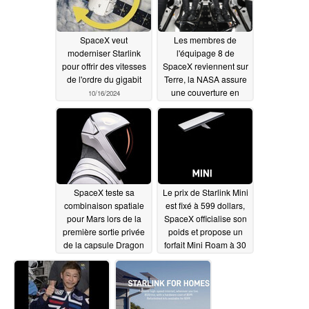
SpaceX veut
Les membres de
moderniser Starlink
l'équipage 8 de
pour offrir des vitesses
SpaceX reviennent sur
de l'ordre du gigabit
Terre, la NASA assure
une couverture en
10/16/2024
direct par streaming
10/12/2024
SpaceX teste sa
Le prix de Starlink Mini
combinaison spatiale
est fixé à 599 dollars,
pour Mars lors de la
SpaceX officialise son
première sortie privée
poids et propose un
de la capsule Dragon
forfait Mini Roam à 30
dollars par mois
09/13/2024
06/21/2024