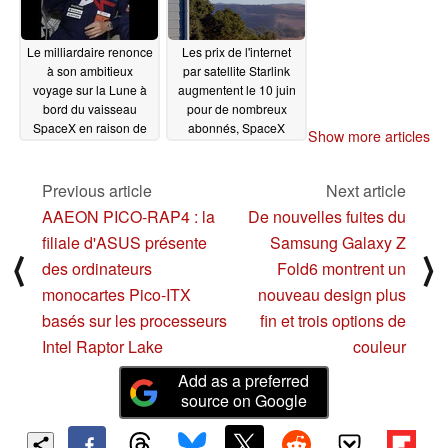
Le milliardaire renonce
Les prix de l'internet
à son ambitieux
par satellite Starlink
voyage sur la Lune à
augmentent le 10 juin
bord du vaisseau
pour de nombreux
SpaceX en raison de
abonnés, SpaceX
Show more articles
retards prolongés
remaniant la
couverture des
06/06/2024
capacités
Previous article
Next article
excédentaires
05/15/2024
AAEON PICO-RAP4 : la
De nouvelles fuites du
filiale d'ASUS présente
Samsung Galaxy Z
⟨
⟩
des ordinateurs
Fold6 montrent un
monocartes Pico-ITX
nouveau design plus
basés sur les processeurs
fin et trois options de
Intel Raptor Lake
couleur
Add as a preferred
source on Google