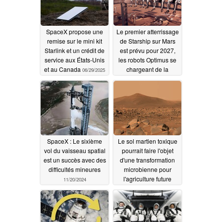
SpaceX propose une
Le premier atterrissage
remise sur le mini kit
de Starship sur Mars
Starlink et un crédit de
est prévu pour 2027,
service aux États-Unis
les robots Optimus se
et au Canada
chargeant de la
06/29/2025
colonisation
05/30/2025
SpaceX : Le sixième
Le sol martien toxique
vol du vaisseau spatial
pourrait faire l'objet
est un succès avec des
d'une transformation
difficultés mineures
microbienne pour
l'agriculture future
11/20/2024
10/19/2024