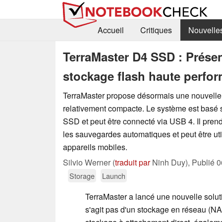
Accueil
Critiques
Nouvelle
TerraMaster D4 SSD : Prése
stockage flash haute perfor
TerraMaster propose désormais une nouvelle 
relativement compacte. Le système est basé 
SSD et peut être connecté via USB 4. Il pre
les sauvegardes automatiques et peut être ut
appareils mobiles.
Silvio Werner (
traduit par
Ninh Duy),
Publié
0
Storage
Launch
TerraMaster a lancé une nouvelle soluti
s'agit pas d'un stockage en réseau (NA