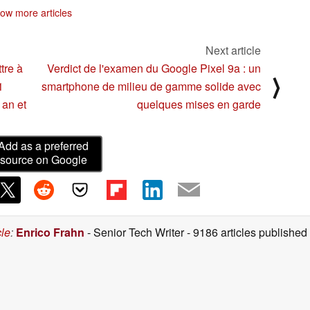
digitales
06/16/2025
06/11/2025
ow more articles
Next article
tre à
Verdict de l'examen du Google Pixel 9a : un
⟩
1
smartphone de milieu de gamme solide avec
 an et
quelques mises en garde
Add as a preferred
source on Google
cle
:
Enrico Frahn
- Senior Tech Writer
- 9186 articles publishe