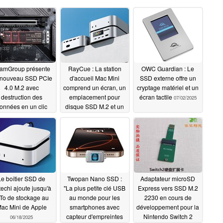
amGroup présente
RayCue : La station
OWC Guardian : Le
 nouveau SSD PCIe
d'accueil Mac Mini
SSD externe offre un
4.0 M.2 avec
comprend un écran, un
cryptage matériel et un
destruction des
emplacement pour
écran tactile
07/02/2025
onnées en un clic
disque SSD M.2 et un
port USB PD
07/12/2025
07/08/2025
Le boîtier SSD de
Twopan Nano SSD :
Adaptateur microSD
echi ajoute jusqu'à
"La plus petite clé USB
Express vers SSD M.2
To de stockage au
au monde pour les
2230 en cours de
ac Mini de Apple
smartphones avec
développement pour la
capteur d'empreintes
Nintendo Switch 2
06/18/2025