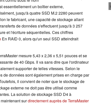
ent connu sous le nom
t essentiellement un boîtier externe,
cisément, jusqu'à quatre SSD M.2 2280 peuvent
lon le fabricant, une capacité de stockage allant
transferts de données s'effectuent jusqu'à 3 257
re et l'écriture séquentielles. Ces chiffres
o
En RAID 0, alors qu'un seul SSD atteindrait
rraMaster mesure 5,43 x 2,36 x 5,51 pouces et se
sante de 40 Gbps. Il va sans dire que l'ordinateur
alement supporter de telles vitesses. Selon le
es de données sont également prises en charge par
outefois, il convient de noter que le stockage de
ckage externe ne doit pas être utilisé comme
ntes. La solution de stockage SSD D4 à
s maintenant sur
directement auprès de TerraMaster