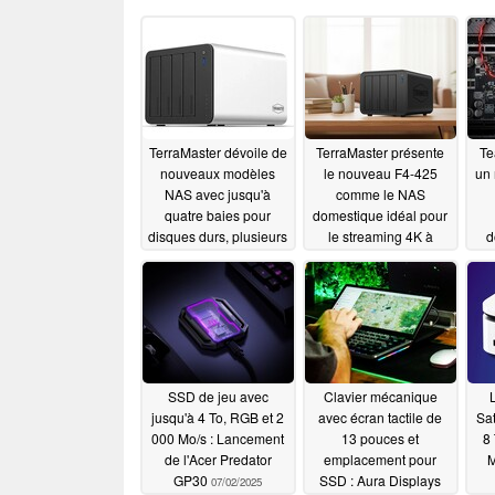
TerraMaster dévoile de
TerraMaster présente
Te
nouveaux modèles
le nouveau F4-425
un
NAS avec jusqu'à
comme le NAS
quatre baies pour
domestique idéal pour
disques durs, plusieurs
le streaming 4K à
d
emplacements M.2 et
haute capacité
une mise en réseau
09/19/2025
rapide
10/22/2025
SSD de jeu avec
Clavier mécanique
jusqu'à 4 To, RGB et 2
avec écran tactile de
Sat
000 Mo/s : Lancement
13 pouces et
8 
de l'Acer Predator
emplacement pour
M
GP30
SSD : Aura Displays
07/02/2025