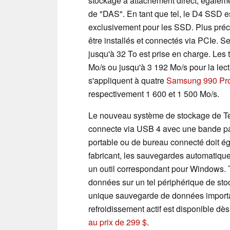
stockage à attachement direct, égalem
de "DAS". En tant que tel, le D4 SSD es
exclusivement pour les SSD. Plus pré
être installés et connectés via PCIe. Se
jusqu'à 32 To est prise en charge. Les 
Mo/s ou jusqu'à 3 192 Mo/s pour la lectu
s'appliquent à quatre
Samsung 990 Pr
respectivement 1 600 et 1 500 Mo/s.
Le nouveau système de stockage de Te
connecte via USB 4 avec une bande pas
portable ou de bureau connecté doit ég
fabricant, les sauvegardes automatiqu
un outil correspondant pour Windows. T
données sur un tel périphérique de sto
unique sauvegarde de données importa
refroidissement actif est disponible dè
au prix de 299 $
.