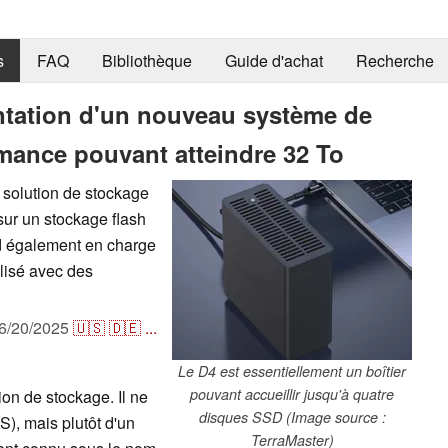
s
FAQ
Bibliothèque
Guide d'achat
Recherche
ntation d'un nouveau système de
mance pouvant atteindre 32 To
solution de stockage
sur un stockage flash
nd également en charge
ilisé avec des
6/20/2025
🇺🇸
🇩🇪
...
Le D4 est essentiellement un boîtier
pouvant accueillir jusqu'à quatre
on de stockage. Il ne
disques SSD (Image source :
S), mais plutôt d'un
TerraMaster)