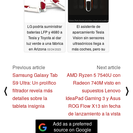
renderizada
03/30/2023
LG podría suministrar
El asistente de
baterías LFP y 4680 a
aparcamiento Tesla
Tesla y Toyota al dar
Vision sin sensores
luz verde a una fábrica
ultrasónicos llega a
en Arizona
más coches, pero su
03/24/2023
rendimiento varía
03/24/2023
Previous article
Next article
Samsung Galaxy Tab
AMD Ryzen 5 7540U con
S9 Ultra: Un prolífico
Radeon 740M visto en
⟨
⟩
filtrador revela más
supuestos Lenovo
detalles sobre la
IdeaPad Gaming 3 y Asus
tableta insignia
ROG Flow X13 sin fecha
de lanzamiento a la vista
Add as a preferred
source on Google