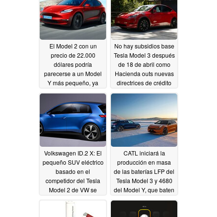
El Model 2 con un
No hay subsidios base
precio de 22.000
Tesla Model 3 después
dólares podría
de 18 de abril como
parecerse a un Model
Hacienda outs nuevas
Y más pequeño, ya
directrices de crédito
que Tesla planea una
fiscal de la batería EV
tasa de producción de
04/01/2023
2 millones en Giga
México
04/04/2023
Volkswagen ID.2 X: El
CATL iniciará la
pequeño SUV eléctrico
producción en masa
basado en el
de las baterías LFP del
competidor del Tesla
Tesla Model 3 y 4680
Model 2 de VW se
del Model Y, que baten
muestra en una
la densidad energética
magnífica imagen
03/27/2023