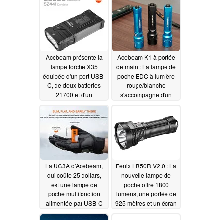
07/01/2026
Acebeam présente la
Acebeam K1 à portée
lampe torche X35
de main : La lampe de
équipée d'un port USB-
poche EDC à lumière
C, de deux batteries
rouge/blanche
21700 et d'un
s'accompagne d'un
éclairage latéral
laser en option
06/14/2026
06/09/2026
La UC3A d'Acebeam,
Fenix LR50R V2.0 : La
qui coûte 25 dollars,
nouvelle lampe de
est une lampe de
poche offre 1800
poche multifonction
lumens, une portée de
alimentée par USB-C
925 mètres et un écran
ou par une batterie
OLED
05/17/2026