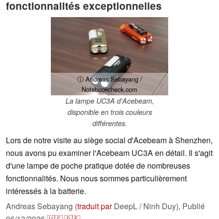
fonctionnalités exceptionnelles
ⓘ Andreas Sebayang /
Notebookcheck.com
La lampe UC3A d'Acebeam,
disponible en trois couleurs
différentes.
Lors de notre visite au siège social d'Acebeam à Shenzhen,
nous avons pu examiner l'Acebeam UC3A en détail. Il s'agit
d'une lampe de poche pratique dotée de nombreuses
fonctionnalités. Nous nous sommes particulièrement
intéressés à la batterie.
Andreas Sebayang (
traduit par
DeepL / Ninh Duy),
Publié
06/13/2026
🇺🇸
🇩🇪
...