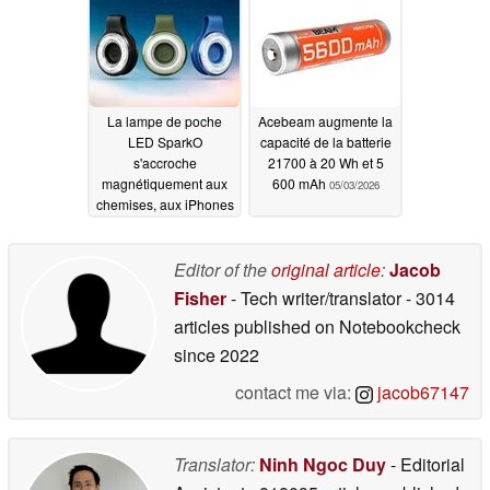
AAA
05/20/2026
La lampe de poche
Acebeam augmente la
LED SparkO
capacité de la batterie
s'accroche
21700 à 20 Wh et 5
magnétiquement aux
600 mAh
05/03/2026
chemises, aux iPhones
ou aux tentes
05/13/2026
Editor of the
original article
:
Jacob
Fisher
- Tech writer/translator
- 3014
articles published on Notebookcheck
since 2022
contact me via:
jacob67147
Translator:
Ninh Ngoc Duy
- Editorial