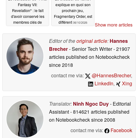
Fantasy VII:
explique en quoi son
Revelation* : le fait
prochain jeu,
d'avoir conservé les
Fragmentary Order, est
membres clés de
différent
06/10/2026
Show more articles
l'équipe a permis
d'éviter les retards liés
aux cycles de
Editor of the
original article
:
Hannes
développement actuels
Brecher
- Senior Tech Writer
- 21907
des jeux AAA
06/11/2026
articles published on Notebookcheck
since 2018
contact me via:
@HannesBrecher
,
LinkedIn
,
Xing
Translator:
Ninh Ngoc Duy
- Editorial
Assistant
- 814621 articles published
on Notebookcheck
since 2008
contact me via:
Facebook