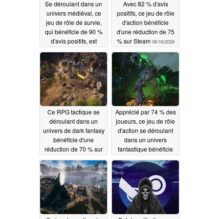
Se déroulant dans un
Avec 82 % d'avis
univers médiéval, ce
positifs, ce jeu de rôle
jeu de rôle de survie,
d'action bénéficie
qui bénéficie de 90 %
d'une réduction de 75
d'avis positifs, est
% sur Steam
06/16/2026
actuellement proposé
avec une réduction de
50 % sur Steam
06/18/2026
Ce RPG tactique se
Apprécié par 74 % des
déroulant dans un
joueurs, ce jeu de rôle
univers de dark fantasy
d'action se déroulant
bénéficie d'une
dans un univers
réduction de 70 % sur
fantastique bénéficie
Steam
d'une réduction de 85
06/15/2026
% sur Steam
06/14/2026