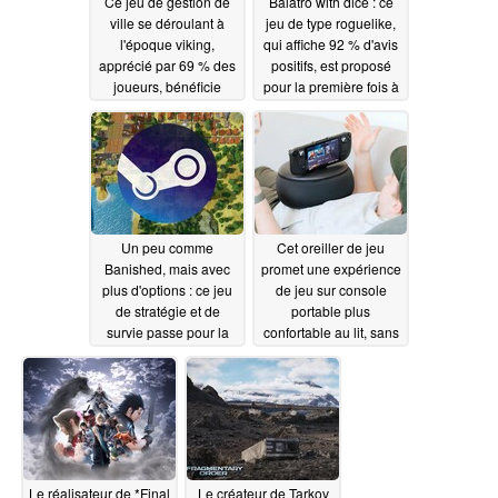
Ce jeu de gestion de
Balatro with dice : ce
ville se déroulant à
jeu de type roguelike,
l'époque viking,
qui affiche 92 % d'avis
apprécié par 69 % des
positifs, est proposé
joueurs, bénéficie
pour la première fois à
d'une réduction de 70
5,60 $ sur Steam
% sur Steam
06/13/2026
06/12/2026
Un peu comme
Cet oreiller de jeu
Banished, mais avec
promet une expérience
plus d'options : ce jeu
de jeu sur console
de stratégie et de
portable plus
survie passe pour la
confortable au lit, sans
première fois sous la
que les mains ne
barre des 5 $ sur
s'engourdissent
Steam
06/12/2026
06/12/2026
Le réalisateur de *Final
Le créateur de Tarkov