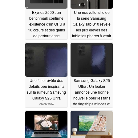
Exynos 2500 : un
Une nouvelle fuite de
benchmark confirme
la série Samsung
l'existence d'un GPU à
Galaxy Tab S10 révèle
10 cœurs et des gains
les prix élevés des
de performance
tablettes phares à venir
respectables pour le
09/09/2024
GPU Xclipse 950
09/09/2024
Une fuite révèle des
Samsung Galaxy S25
détails peu inspirants
Ultra : Un leaker
sur la rumeur Samsung
annonce une bonne
Galaxy S25 Ultra
nouvelle pour les fans
de flagships minces et
09/09/2024
étroits avec une
première image de
rendu du design
09/08/2024