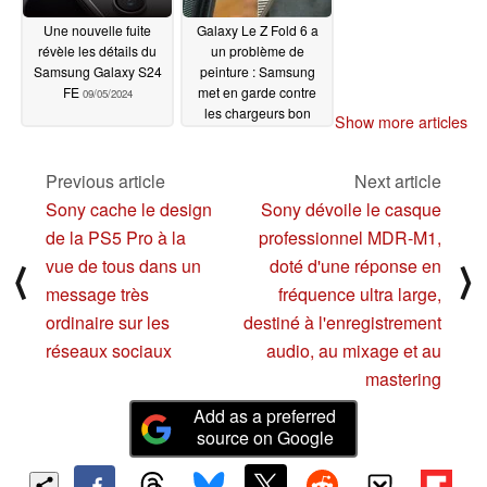
Une nouvelle fuite
Galaxy Le Z Fold 6 a
révèle les détails du
un problème de
Samsung Galaxy S24
peinture : Samsung
FE
met en garde contre
09/05/2024
les chargeurs bon
Show more articles
marché et les appareils
EMS
09/04/2024
Previous article
Next article
Sony cache le design
Sony dévoile le casque
de la PS5 Pro à la
professionnel MDR-M1,
vue de tous dans un
doté d'une réponse en
⟨
⟩
message très
fréquence ultra large,
ordinaire sur les
destiné à l'enregistrement
réseaux sociaux
audio, au mixage et au
mastering
Add as a preferred
source on Google