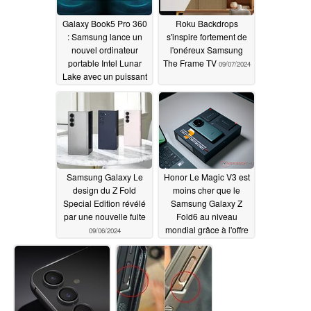
Galaxy Book5 Pro 360
Roku Backdrops
: Samsung lance un
s'inspire fortement de
nouvel ordinateur
l'onéreux Samsung
portable Intel Lunar
The Frame TV
09/07/2024
Lake avec un puissant
iGPU Arc Graphics
140V, une batterie de
76 Wh et un écran
AMOLED de 16
pouces
09/07/2024
Samsung Galaxy Le
Honor Le Magic V3 est
design du Z Fold
moins cher que le
Special Edition révélé
Samsung Galaxy Z
par une nouvelle fuite
Fold6 au niveau
mondial grâce à l'offre
09/06/2024
de précommande
Bang & Olufsen et à
d'autres remises de
lancement
09/05/2024