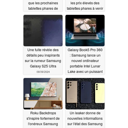
que les prochaines
les prix élevés des
tablettes phares de
tablettes phares à venir
Samsung ont un prix
09/09/2024
de départ élevé
09/09/2024
Une fuite révèle des
Galaxy Book5 Pro 360
détails peu inspirants
: Samsung lance un
sur la rumeur Samsung
nouvel ordinateur
Galaxy S25 Ultra
portable Intel Lunar
Lake avec un puissant
09/09/2024
iGPU Arc Graphics
140V, une batterie de
76 Wh et un écran
AMOLED de 16
pouces
09/07/2024
Roku Backdrops
Un leaker donne de
s'inspire fortement de
nouvelles informations
l'onéreux Samsung
sur l'état des Samsung