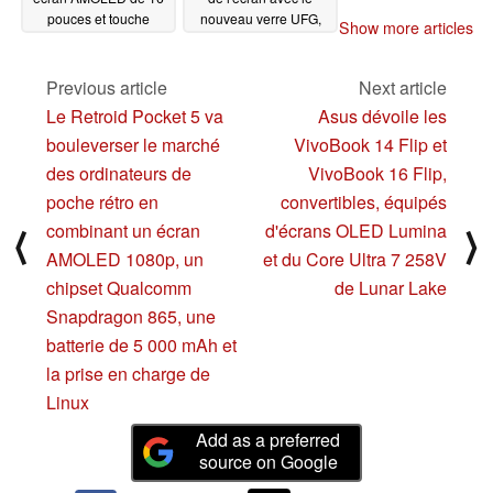
pouces et touche
nouveau verre UFG,
Show more articles
Windows Copilot
alors que des rumeurs
dédiée
contradictoires sur la
09/03/2024
prise en charge du
Previous article
Next article
stylet S Pen émergent
Le Retroid Pocket 5 va
Asus dévoile les
09/01/2024
bouleverser le marché
VivoBook 14 Flip et
des ordinateurs de
VivoBook 16 Flip,
poche rétro en
convertibles, équipés
combinant un écran
d'écrans OLED Lumina
⟨
⟩
AMOLED 1080p, un
et du Core Ultra 7 258V
chipset Qualcomm
de Lunar Lake
Snapdragon 865, une
batterie de 5 000 mAh et
la prise en charge de
Linux
Add as a preferred
source on Google