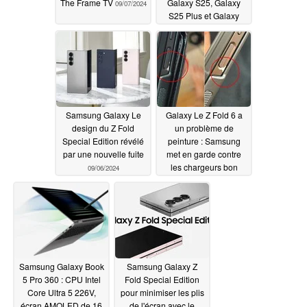
The Frame TV
Galaxy S25, Galaxy
09/07/2024
S25 Plus et Galaxy
S25 Ultra
09/06/2024
Samsung Galaxy Le
Galaxy Le Z Fold 6 a
design du Z Fold
un problème de
Special Edition révélé
peinture : Samsung
par une nouvelle fuite
met en garde contre
les chargeurs bon
09/06/2024
marché et les appareils
EMS
09/04/2024
Samsung Galaxy Book
Samsung Galaxy Z
5 Pro 360 : CPU Intel
Fold Special Edition
Core Ultra 5 226V,
pour minimiser les plis
écran AMOLED de 16
de l'écran avec le