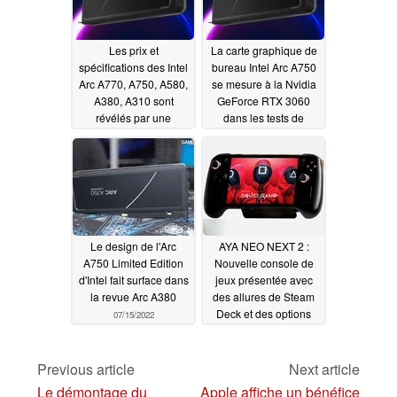
Les prix et
La carte graphique de
spécifications des Intel
bureau Intel Arc A750
Arc A770, A750, A580,
se mesure à la Nvidia
A380, A310 sont
GeForce RTX 3060
révélés par une
dans les tests de
nouvelle fuite.
référence des jeux
07/19/2022
vidéo
07/16/2022
Le design de l'Arc
AYA NEO NEXT 2 :
A750 Limited Edition
Nouvelle console de
d'Intel fait surface dans
jeux présentée avec
la revue Arc A380
des allures de Steam
Deck et des options
07/15/2022
Intel Arc dGPU ou AMD
Radeon RX 6000
Previous article
Next article
06/30/2022
Le démontage du
Apple affiche un bénéfice