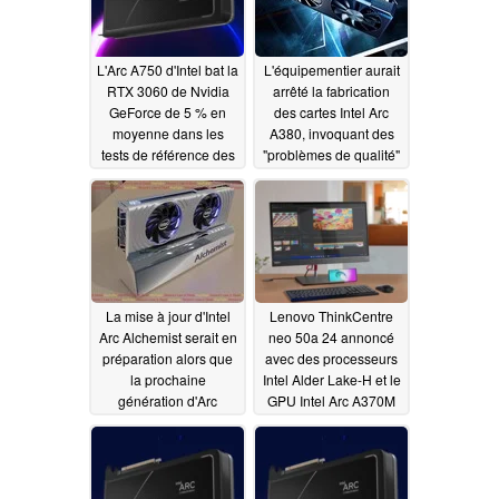
L'Arc A750 d'Intel bat la
L'équipementier aurait
RTX 3060 de Nvidia
arrêté la fabrication
GeForce de 5 % en
des cartes Intel Arc
moyenne dans les
A380, invoquant des
tests de référence des
"problèmes de qualité"
jeux vidéo tiers
08/07/2022
08/11/2022
La mise à jour d'Intel
Lenovo ThinkCentre
Arc Alchemist serait en
neo 50a 24 annoncé
préparation alors que
avec des processeurs
la prochaine
Intel Alder Lake-H et le
génération d'Arc
GPU Intel Arc A370M
Battlemage serait
07/21/2022
retardée
07/25/2022