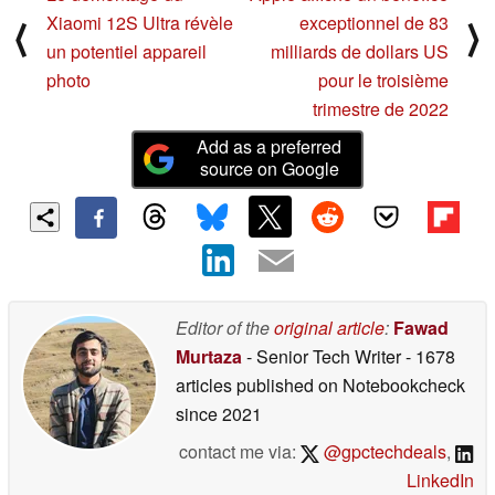
Xiaomi 12S Ultra révèle
exceptionnel de 83
⟨
⟩
un potentiel appareil
milliards de dollars US
photo
pour le troisième
trimestre de 2022
Add as a preferred
source on Google
Editor of the
original article
:
Fawad
Murtaza
- Senior Tech Writer
- 1678
articles published on Notebookcheck
since 2021
contact me via:
@gpctechdeals
,
LinkedIn