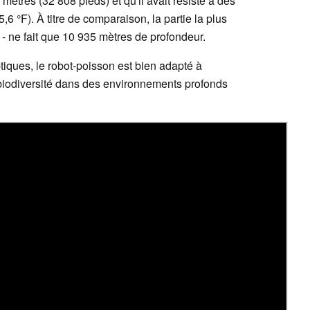
mètres (32 808 pieds) et qu'il avait résisté à des
6 °F). À titre de comparaison, la partie la plus
- ne fait que 10 935 mètres de profondeur.
iques, le robot-poisson est bien adapté à
la biodiversité dans des environnements profonds