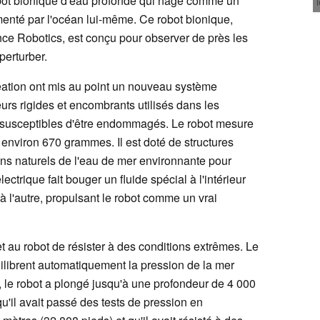
bot bionique d'eau profonde qui nage comme un
imenté par l'océan lui-même. Ce robot bionique,
ence Robotics, est conçu pour observer de près les
perturber.
création ont mis au point un nouveau système
urs rigides et encombrants utilisés dans les
 susceptibles d'être endommagés. Le robot mesure
 environ 670 grammes. Il est doté de structures
ions naturels de l'eau de mer environnante pour
trique fait bouger un fluide spécial à l'intérieur
 à l'autre, propulsant le robot comme un vrai
t au robot de résister à des conditions extrêmes. Le
équilibrent automatiquement la pression de la mer
n, le robot a plongé jusqu'à une profondeur de 4 000
u'il avait passé des tests de pression en