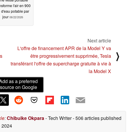
nsforme l'air en 900
 d'eau potable par
jour
06/22/2026
Next article
L'offre de financement APR de la Model Y va
⟩
es
être progressivement supprimée, Tesla
transférant l'offre de supercharge gratuite à vie à
la Model X
Add as a preferred
source on Google
cle
:
Chibuike Okpara
- Tech Writer
- 506 articles published
 2024