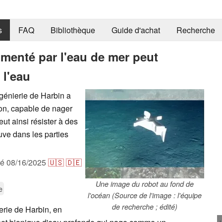
s
FAQ
Bibliothèque
Guide d'achat
Recherche
menté par l'eau de mer peut
 l'eau
ngénierie de Harbin a
son, capable de nager
ut ainsi résister à des
uve dans les parties
ié
08/16/2025
🇺🇸
🇩🇪
Une image du robot au fond de
e
l'océan (Source de l'image : l'équipe
de recherche ; édité)
erie de Harbin, en