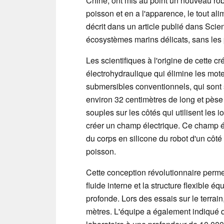
Chine, ont mis au point un nouveau ro
poisson et en a l'apparence, le tout al
décrit dans un article publié dans Sci
écosystèmes marins délicats, sans les 
Les scientifiques à l'origine de cette 
électrohydraulique qui élimine les mote
submersibles conventionnels, qui sont
environ 32 centimètres de long et pèse
souples sur les côtés qui utilisent les 
créer un champ électrique. Ce champ élec
du corps en silicone du robot d'un côté
poisson.
Cette conception révolutionnaire perme
fluide interne et la structure flexible 
profonde. Lors des essais sur le terrai
mètres. L'équipe a également indiqué q