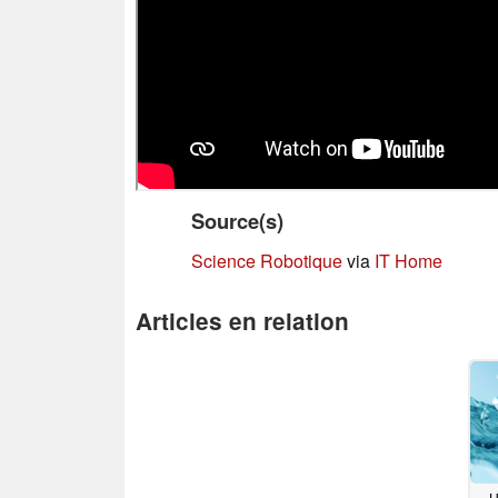
Source(s)
Science Robotique
via
IT Home
Articles en relation
U