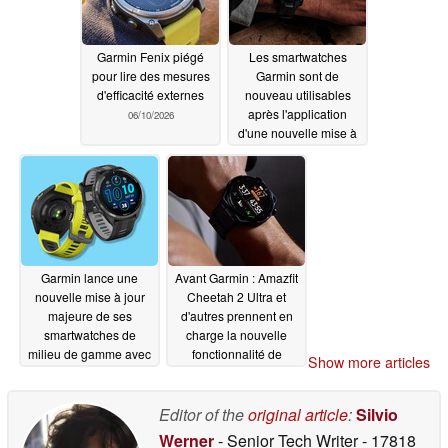
Garmin Fenix piégé
Les smartwatches
pour lire des mesures
Garmin sont de
d'efficacité externes
nouveau utilisables
après l'application
06/10/2026
d'une nouvelle mise à
jour stable
06/09/2026
Garmin lance une
Avant Garmin : Amazfit
nouvelle mise à jour
Cheetah 2 Ultra et
majeure de ses
d'autres prennent en
smartwatches de
charge la nouvelle
milieu de gamme avec
fonctionnalité de
Show more articles
des améliorations en
l'iPhone
06/08/2026
matière d'activité et
d'entraînement
Editor of the
original article
:
Silvio
06/09/2026
Werner
- Senior Tech Writer
- 17818