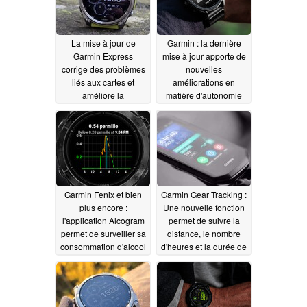
La mise à jour de
Garmin : la dernière
Garmin Express
mise à jour apporte de
corrige des problèmes
nouvelles
liés aux cartes et
améliorations en
améliore la
matière d'autonomie
synchronisation
aux montres
connectées haut de
06/15/2026
gamme
06/15/2026
Garmin Fenix et bien
Garmin Gear Tracking :
plus encore :
Une nouvelle fonction
l'application Alcogram
permet de suivre la
permet de surveiller sa
distance, le nombre
consommation d'alcool
d'heures et la durée de
depuis son poignet
vie de l'équipement
06/13/2026
06/10/2026