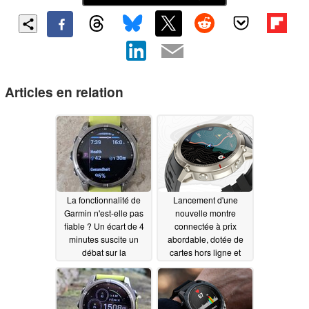
Articles en relation
La fonctionnalité de
Lancement d'une
Garmin n'est-elle pas
nouvelle montre
fiable ? Un écart de 4
connectée à prix
minutes suscite un
abordable, dotée de
débat sur la
cartes hors ligne et
psychologie et la
d'un GPS bi-bande
performance
06/22/2026
06/17/2026