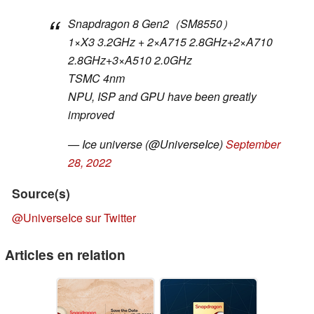
Snapdragon 8 Gen2（SM8550）
1×X3 3.2GHz + 2×A715 2.8GHz+2×A710
2.8GHz+3×A510 2.0GHz
TSMC 4nm
NPU, ISP and GPU have been greatly
improved
— Ice universe (@UniverseIce)
September
28, 2022
Source(s)
@UniverseIce sur Twitter
Articles en relation