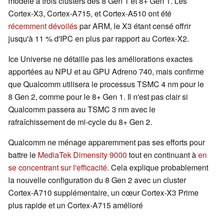
modèle à trois clusters des 8 Gen 1 et 8+ Gen 1. Les
Cortex-X3, Cortex-A715, et Cortex-A510 ont été
récemment dévoilés
par ARM, le X3 étant censé offrir
jusqu'à 11 % d'IPC en plus par rapport au Cortex-X2.
Ice Universe ne détaille pas les améliorations exactes
apportées au NPU et au GPU Adreno 740, mais confirme
que Qualcomm utilisera le processus TSMC 4 nm pour le
8 Gen 2, comme pour le 8+ Gen 1. Il n'est pas clair si
Qualcomm passera au TSMC 3 nm avec le
rafraîchissement de mi-cycle du 8+ Gen 2.
Qualcomm ne ménage apparemment pas ses efforts pour
battre le
MediaTek Dimensity 9000
tout en continuant à
en
se concentrant sur l'efficacité
. Cela explique probablement
la nouvelle configuration du 8 Gen 2 avec un cluster
Cortex-A710 supplémentaire, un cœur Cortex-X3 Prime
plus rapide et un Cortex-A715 amélioré