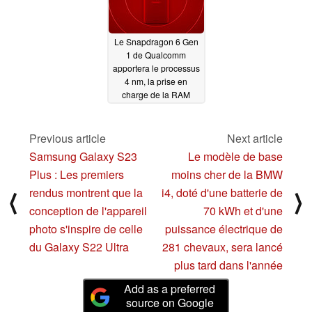
Le Snapdragon 6 Gen
1 de Qualcomm
apportera le processus
4 nm, la prise en
charge de la RAM
LPDDR5 et des écrans
120 Hz aux
smartphones moins
Previous article
Next article
chers Android
08/28/2022
Samsung Galaxy S23
Le modèle de base
Plus : Les premiers
moins cher de la BMW
rendus montrent que la
i4, doté d'une batterie de
⟨
⟩
conception de l'appareil
70 kWh et d'une
photo s'inspire de celle
puissance électrique de
du Galaxy S22 Ultra
281 chevaux, sera lancé
plus tard dans l'année
Add as a preferred
source on Google