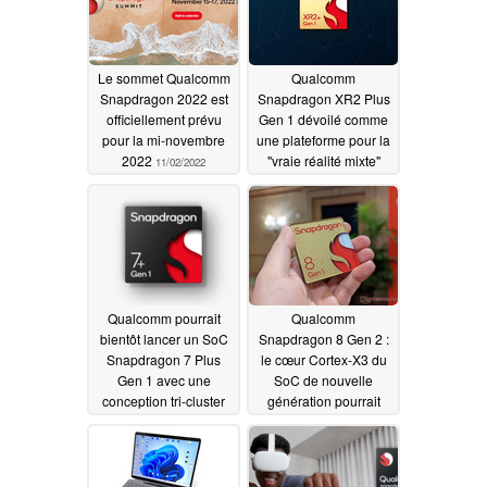
Le sommet Qualcomm
Qualcomm
Snapdragon 2022 est
Snapdragon XR2 Plus
officiellement prévu
Gen 1 dévoilé comme
pour la mi-novembre
une plateforme pour la
2022
"vraie réalité mixte"
11/02/2022
ainsi que pour le
matériel VR et AR de
nouvelle génération
10/12/2022
Qualcomm pourrait
Qualcomm
bientôt lancer un SoC
Snapdragon 8 Gen 2 :
Snapdragon 7 Plus
le cœur Cortex-X3 du
Gen 1 avec une
SoC de nouvelle
conception tri-cluster
génération pourrait
améliorée
atteindre 3,5 GHz
10/05/2022
09/16/2022